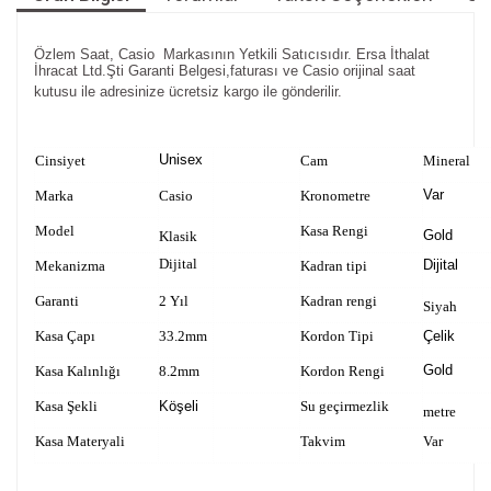
Özlem Saat, Casio Markasının Yetkili Satıcısıdır. Ersa İthalat
İhracat Ltd.Şti Garanti Belgesi,faturası ve Casio orijinal saat
kutusu ile adresinize ücretsiz kargo ile gönderilir.
Unisex
Cinsiyet
Cam
Mineral
Var
Marka
Casio
Kronometre
Model
Kasa Rengi
Gold
Klasik
Dijital
Dijital
Mekanizma
Kadran tipi
Garanti
2 Yıl
Kadran rengi
Siyah
Kasa Çapı
33.2mm
Kordon Tipi
Çelik
Gold
Kasa Kalınlığı
8.2mm
Kordon Rengi
Kasa Şekli
Köşeli
Su geçirmezlik
metre
Kasa Materyali
Takvim
Var