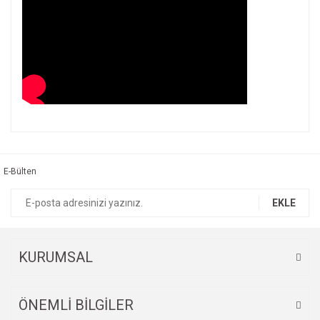
Bu ürünün fiyat bilgisi, resim, ürün açıklamalarında ve diğer
konularda yetersiz gördüğünüz noktaları öneri formunu
Bu ürüne ilk yorumu siz yapın!
kullanarak tarafımıza iletebilirsiniz.
Görüş ve önerileriniz için teşekkür ederiz.
E-Bülten
Yorum Yaz
Ürün resmi kalitesiz, bozuk veya görüntülenemiyor.
EKLE
Ürün açıklamasında eksik bilgiler bulunuyor.
Ürün bilgilerinde hatalar bulunuyor.
Ürün fiyatı diğer sitelerden daha pahalı.
KURUMSAL
Bu ürüne benzer farklı alternatifler olmalı.
ÖNEMLİ BİLGİLER