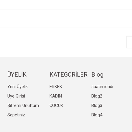
e diğer konularda yetersiz gördüğünüz noktaları öneri formunu kullanarak tarafım
Bu ürüne ilk yorumu siz yapın!
r.
Yorum Yaz
ÜYELİK
KATEGORİLER
Blog
Yeni Üyelik
ERKEK
saatin icadı
Gönder
Üye Girişi
KADIN
Blog2
Şifremi Unuttum
ÇOCUK
Blog3
Sepetiniz
Blog4