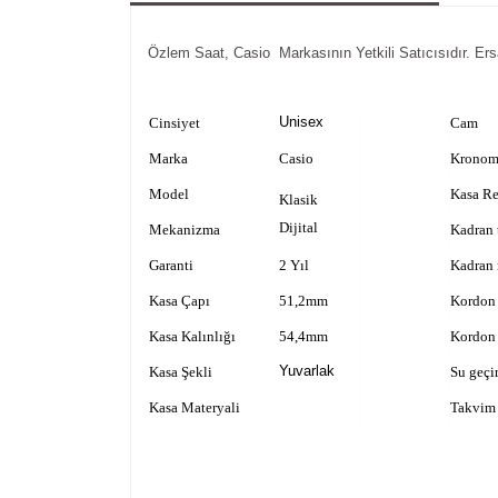
Özlem Saat, Casio Markasının Yetkili Satıcısıdır. Ersa İ
Unisex
Cinsiyet
Cam
Marka
Casio
Kronom
Model
Kasa R
Klasik
Dijital
Mekanizma
Kadran 
Garanti
2 Yıl
Kadran 
Kasa Çapı
51,2mm
Kordon 
Kasa Kalınlığı
54,4mm
Kordon
Yuvarlak
Kasa Şekli
Su geçi
Kasa Materyali
Takvim