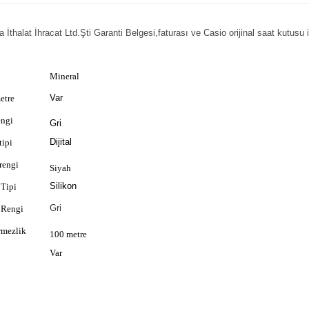
thalat İhracat Ltd.Şti Garanti Belgesi,faturası ve Casio orijinal saat kutusu il
Mineral
Var
etre
engi
Gri
Dijital
tipi
rengi
Siyah
Silikon
Tipi
Gri
 Rengi
rmezlik
100 metre
Var