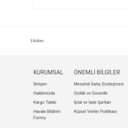
Bu ürünün fiyat bilgisi, resim, ürün açıklamalarında v
Görüş ve önerileriniz için teşekkür ederiz.
Ürün resmi kalitesiz, bozuk veya görüntülenemiyo
Ürün açıklamasında eksik bilgiler bulunuyor.
Ürün bilgilerinde hatalar bulunuyor.
E-Bülten
Ürün fiyatı diğer sitelerden daha pahalı.
Bu ürüne benzer farklı alternatifler olmalı.
KURUMSAL
ÖNEMLİ BİLGİLER
İletişim
Mesafeli Satış Sözleşmesi
Hakkimizda
Gizlilik ve Güvenlik
Kargo Takibi
İptal ve İade Şartları
Havale Bildirim
Kişisel Veriler Politikası
Formu