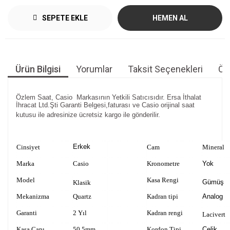
SEPETE EKLE
HEMEN AL
Ürün Bilgisi
Yorumlar
Taksit Seçenekleri
Öne
Özlem Saat, Casio Markasının Yetkili Satıcısıdır. Ersa İthalat
İhracat Ltd.Şti Garanti Belgesi,faturası ve Casio orijinal saat
kutusu ile adresinize ücretsiz kargo ile gönderilir.
Erkek
Cinsiyet
Cam
Mineral
Marka
Casio
Kronometre
Yok
Model
Kasa Rengi
Gümüş
Klasik
Mekanizma
Quartz
Kadran tipi
Analog
Garanti
2 Yıl
Kadran rengi
Lacivert
Kasa Çapı
50.5mm
Kordon Tipi
Çelik