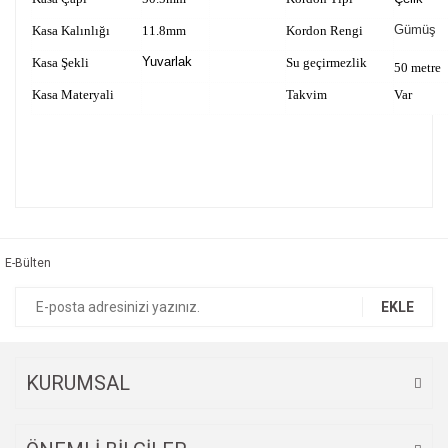
Gümüş
Kasa Kalınlığı
11.8mm
Kordon Rengi
Yuvarlak
Kasa Şekli
Su geçirmezlik
50 metre
Kasa Materyali
Takvim
Var
Bu ürünün fiyat bilgisi, resim, ürün açıklamalarında ve diğer
konularda yetersiz gördüğünüz noktaları öneri formunu
Bu ürüne ilk yorumu siz yapın!
kullanarak tarafımıza iletebilirsiniz.
Görüş ve önerileriniz için teşekkür ederiz.
E-Bülten
Yorum Yaz
Ürün resmi kalitesiz, bozuk veya görüntülenemiyor.
EKLE
Ürün açıklamasında eksik bilgiler bulunuyor.
Ürün bilgilerinde hatalar bulunuyor.
Ürün fiyatı diğer sitelerden daha pahalı.
KURUMSAL
Bu ürüne benzer farklı alternatifler olmalı.