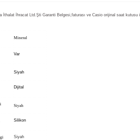
thalat İhracat Ltd.Şti Garanti Belgesi,faturası ve Casio orijinal saat kutusu il
Mineral
Var
Siyah
Dijital
i
Siyah
Silikon
i
Siyah
gi