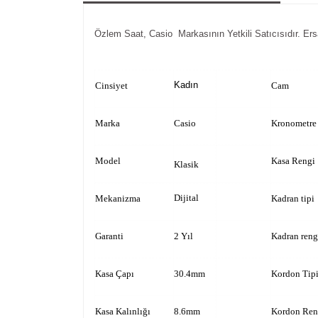
Özlem Saat, Casio Markasının Yetkili Satıcısıdır. Ersa İ
Kadın
Cinsiyet
Cam
Marka
Casio
Kronometre
Model
Kasa Rengi
Klasik
Dijital
Mekanizma
Kadran tipi
Garanti
2 Yıl
Kadran reng
Kasa Çapı
30.4mm
Kordon Tip
Kasa Kalınlığı
8.6mm
Kordon Ren