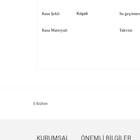
Kasa Şekli
Köşeli
Su geçirmez
Kasa Materyali
Takvim
Bu ürünün fiyat bilgisi, resim, ürün açıklamalarında v
Görüş ve önerileriniz için teşekkür ederiz.
Ürün resmi kalitesiz, bozuk veya görüntülenemiyo
Ürün açıklamasında eksik bilgiler bulunuyor.
Ürün bilgilerinde hatalar bulunuyor.
E-Bülten
Ürün fiyatı diğer sitelerden daha pahalı.
Bu ürüne benzer farklı alternatifler olmalı.
KURUMSAL
ÖNEMLİ BİLGİLER