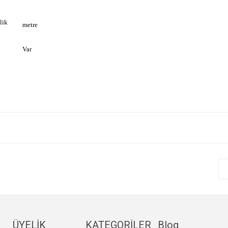
lik
metre
Var
e diğer konularda yetersiz gördüğünüz noktaları öneri formunu kullanarak tarafım
Bu ürüne ilk yorumu siz yapın!
r.
Yorum Yaz
ÜYELİK
KATEGORİLER
Blog