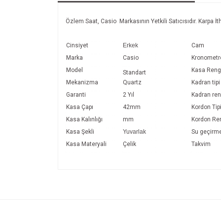
Özlem Saat, Casio Markasının Yetkili Satıcısıdır. Karpa İtha
Cinsiyet
Erkek
Cam
Marka
Casio
Kronometr
Model
Kasa Reng
Standart
Mekanizma
Quartz
Kadran tipi
Garanti
2 Yıl
Kadran ren
Kasa Çapı
42mm
Kordon Tip
Kasa Kalınlığı
mm
Kordon Re
Kasa Şekli
Yuvarlak
Su geçirme
Kasa Materyali
Çelik
Takvim
Bu ürünün fiyat bilgisi, resim, ürün açıklamalarında v
Görüş ve önerileriniz için teşekkür ederiz.
Ürün resmi kalitesiz, bozuk veya görüntülenemiyo
Ürün açıklamasında eksik bilgiler bulunuyor.
Ürün bilgilerinde hatalar bulunuyor.