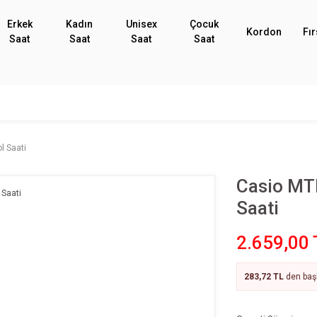
Erkek
Kadın
Unisex
Çocuk
Kordon
Fır
Saat
Saat
Saat
Saat
l Saati
Casio MT
Saati
2.659,00 
283,72 TL
den başl