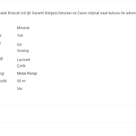
lat İhracat Ltd.Şti Garanti Belgesi,faturası ve Casio orijinal saat kutusu ile adresi
Mineral
e
Yok
i
Gri
Analog
gi
Lacivert
i
Çelik
ngi
Metal Rengi
zlik
50 m
Var
e diğer konularda yetersiz gördüğünüz noktaları öneri formunu kullanarak tarafım
Bu ürüne ilk yorumu siz yapın!
r.
Yorum Yaz