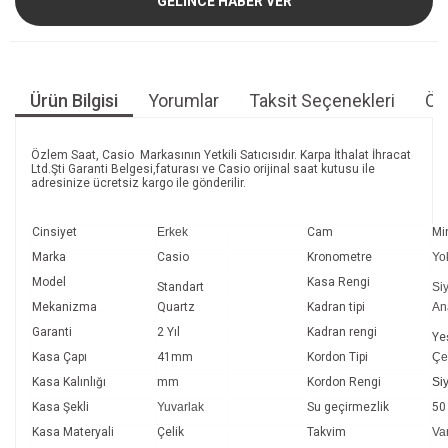
GELİNCE HABER VER
Ürün Bilgisi
Yorumlar
Taksit Seçenekleri
Öne
Özlem Saat, Casio Markasının Yetkili Satıcısıdır. Karpa İthalat İhracat
Ltd.Şti Garanti Belgesi,faturası ve Casio orijinal saat kutusu ile
adresinize ücretsiz kargo ile gönderilir.
Cinsiyet
Erkek
Cam
Mi
Marka
Casio
Kronometre
Yo
Model
Kasa Rengi
Standart
Si
Mekanizma
Quartz
Kadran tipi
An
Garanti
2 Yıl
Kadran rengi
Yeş
Kasa Çapı
41mm
Kordon Tipi
Çe
Kasa Kalınlığı
mm
Kordon Rengi
Si
Kasa Şekli
Yuvarlak
Su geçirmezlik
50
Kasa Materyali
Çelik
Takvim
Va