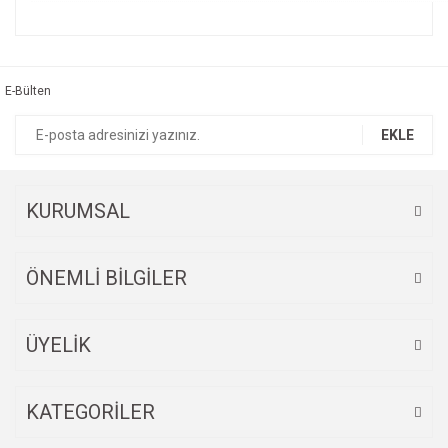
Bu ürünün fiyat bilgisi, resim, ürün açıklamalarında ve diğer
konularda yetersiz gördüğünüz noktaları öneri formunu
Bu ürüne ilk yorumu siz yapın!
kullanarak tarafımıza iletebilirsiniz.
Görüş ve önerileriniz için teşekkür ederiz.
E-Bülten
Yorum Yaz
Ürün resmi kalitesiz, bozuk veya görüntülenemiyor.
EKLE
Ürün açıklamasında eksik bilgiler bulunuyor.
Ürün bilgilerinde hatalar bulunuyor.
Ürün fiyatı diğer sitelerden daha pahalı.
KURUMSAL
Bu ürüne benzer farklı alternatifler olmalı.
ÖNEMLİ BİLGİLER
ÜYELİK
Gönder
KATEGORİLER