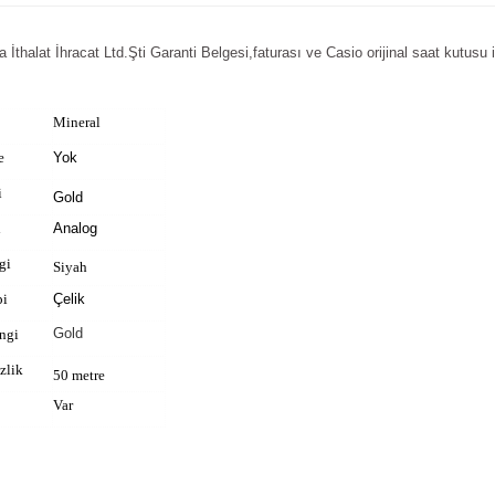
thalat İhracat Ltd.Şti Garanti Belgesi,faturası ve Casio orijinal saat kutusu il
Mineral
e
Yok
i
Gold
i
Analog
gi
Siyah
pi
Çelik
Gold
ngi
zlik
50 metre
Var