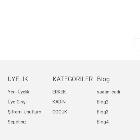
e diğer konularda yetersiz gördüğünüz noktaları öneri formunu kullanarak tarafım
Bu ürüne ilk yorumu siz yapın!
r.
Yorum Yaz
ÜYELİK
KATEGORİLER
Blog
Yeni Üyelik
ERKEK
saatin icadı
Gönder
Üye Girişi
KADIN
Blog2
Şifremi Unuttum
ÇOCUK
Blog3
Sepetiniz
Blog4