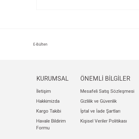
Bu ürünün fiyat bilgisi, resim, ürün açıklamalarında v
Görüş ve önerileriniz için teşekkür ederiz.
Ürün resmi kalitesiz, bozuk veya görüntülenemiyo
Ürün açıklamasında eksik bilgiler bulunuyor.
Ürün bilgilerinde hatalar bulunuyor.
E-Bülten
Ürün fiyatı diğer sitelerden daha pahalı.
Bu ürüne benzer farklı alternatifler olmalı.
KURUMSAL
ÖNEMLİ BİLGİLER
İletişim
Mesafeli Satış Sözleşmesi
Hakkimizda
Gizlilik ve Güvenlik
Kargo Takibi
İptal ve İade Şartları
Havale Bildirim
Kişisel Veriler Politikası
Formu