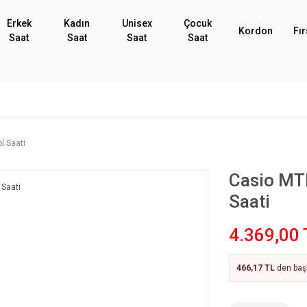
Erkek
Kadın
Unisex
Çocuk
Kordon
Fır
Saat
Saat
Saat
Saat
l Saati
Casio MT
Saati
4.369,00 
466,17 TL
den başl