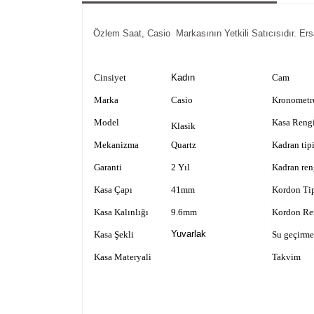
Özlem Saat, Casio Markasının Yetkili Satıcısıdır. Ersa İ
Cinsiyet
Kadın
Cam
Marka
Casio
Kronometr
Model
Kasa Reng
Klasik
Mekanizma
Quartz
Kadran tip
Garanti
2 Yıl
Kadran ren
Kasa Çapı
41mm
Kordon Ti
Kasa Kalınlığı
9.6mm
Kordon Re
Yuvarlak
Kasa Şekli
Su geçirme
Kasa Materyali
Takvim