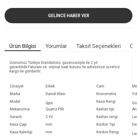
GELİNCE HABER VER
Ürün Bilgisi
Yorumlar
Taksit Seçenekleri
Öne
Ürünümüz Türkiye Distribütörü güvencesiyle ile 2 yıl
garantilidir.Faturası ve orijinal saat kutusu ile adresinize ücretsiz
kargo ile gönderilir.
Cinsiyet
Erkek
Cam
Mi
Marka
Daniel Klein
Kronometre
Yo
Model
Kasa Rengi
Spor
Gü
Mekanizma
Quartz-Pilli
Kadran tipi
An
Garanti
2 Yıl
Kadran rengi
La
Kasa Çapı
mm
Kordon Tipi
De
Kasa Kalınlığı
mm
Kordon Rengi
La