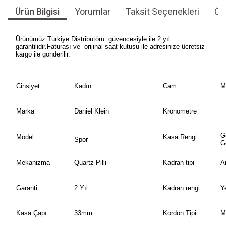
Ürün Bilgisi
Yorumlar
Taksit Seçenekleri
Öne
Ürünümüz Türkiye Distribütörü güvencesiyle ile 2 yıl
garantilidir.Faturası ve orijinal saat kutusu ile adresinize ücretsiz
kargo ile gönderilir.
Cinsiyet
Kadın
Cam
M
Marka
Daniel Klein
Kronometre
G
Model
Kasa Rengi
Spor
G
Mekanizma
Quartz-Pilli
Kadran tipi
A
Garanti
2 Yıl
Kadran rengi
Y
Kasa Çapı
33mm
Kordon Tipi
M