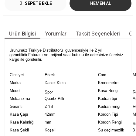
SEPETE EKLE
HEMEN AL
Ürün Bilgisi
Yorumlar
Taksit Seçenekleri
Öne
Ürünümüz Türkiye Distribütörü güvencesiyle ile 2 yıl
garantilidir.Faturası ve orijinal saat kutusu ile adresinize ücretsiz
kargo ile gönderilir.
Cinsiyet
Erkek
Cam
M
Marka
Daniel Klein
Kronometre
Model
Kasa Rengi
Spor
R
Mekanizma
Quartz-Pilli
Kadran tipi
A
Garanti
2 Yıl
Kadran rengi
R
Kasa Çapı
42mm
Kordon Tipi
M
Kasa Kalınlığı
mm
Kordon Rengi
R
Kasa Şekli
Köşeli
Su geçirmezlik
3