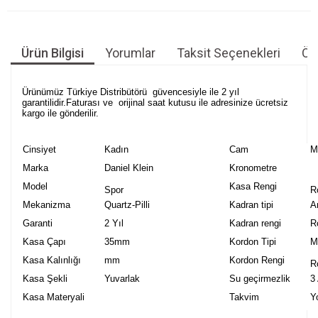
Ürün Bilgisi
Yorumlar
Taksit Seçenekleri
Öne
Ürünümüz Türkiye Distribütörü güvencesiyle ile 2 yıl
garantilidir.Faturası ve orijinal saat kutusu ile adresinize ücretsiz
kargo ile gönderilir.
Cinsiyet
Kadın
Cam
M
Marka
Daniel Klein
Kronometre
Model
Kasa Rengi
Spor
R
Mekanizma
Quartz-Pilli
Kadran tipi
A
Garanti
2 Yıl
Kadran rengi
R
Kasa Çapı
35mm
Kordon Tipi
M
Kasa Kalınlığı
mm
Kordon Rengi
R
Kasa Şekli
Yuvarlak
Su geçirmezlik
3
Kasa Materyali
Takvim
Y