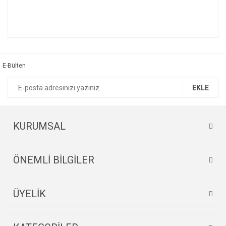
Bu ürünün fiyat bilgisi, resim, ürün açıklamalarında ve diğer
konularda yetersiz gördüğünüz noktaları öneri formunu
Bu ürüne ilk yorumu siz yapın!
kullanarak tarafımıza iletebilirsiniz.
Görüş ve önerileriniz için teşekkür ederiz.
E-Bülten
Yorum Yaz
Ürün resmi kalitesiz, bozuk veya görüntülenemiyor.
EKLE
Ürün açıklamasında eksik bilgiler bulunuyor.
Ürün bilgilerinde hatalar bulunuyor.
Ürün fiyatı diğer sitelerden daha pahalı.
KURUMSAL
Bu ürüne benzer farklı alternatifler olmalı.
ÖNEMLİ BİLGİLER
ÜYELİK
Gönder