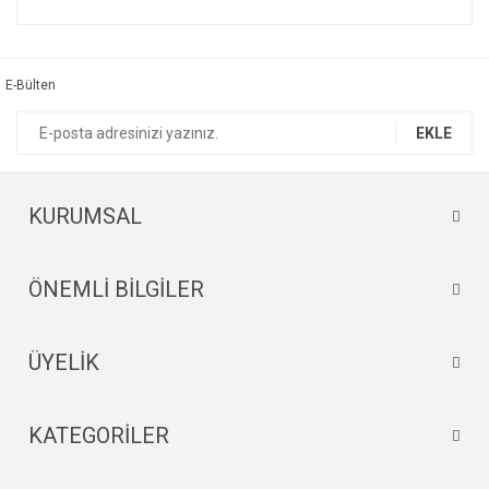
Bu ürünün fiyat bilgisi, resim, ürün açıklamalarında ve diğer
konularda yetersiz gördüğünüz noktaları öneri formunu
Bu ürüne ilk yorumu siz yapın!
kullanarak tarafımıza iletebilirsiniz.
Görüş ve önerileriniz için teşekkür ederiz.
E-Bülten
Yorum Yaz
Ürün resmi kalitesiz, bozuk veya görüntülenemiyor.
EKLE
Ürün açıklamasında eksik bilgiler bulunuyor.
Ürün bilgilerinde hatalar bulunuyor.
Ürün fiyatı diğer sitelerden daha pahalı.
KURUMSAL
Bu ürüne benzer farklı alternatifler olmalı.
ÖNEMLİ BİLGİLER
ÜYELİK
Gönder
KATEGORİLER