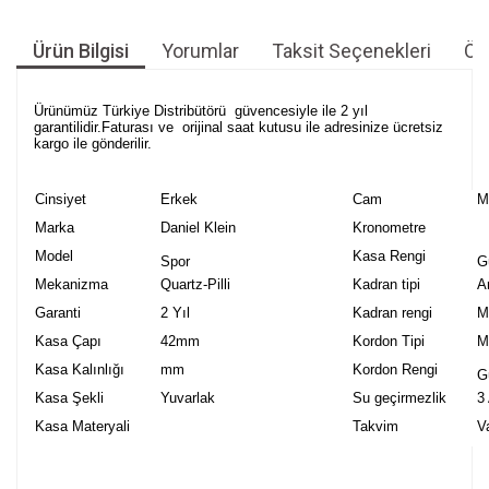
Ürün Bilgisi
Yorumlar
Taksit Seçenekleri
Öne
Ürünümüz Türkiye Distribütörü güvencesiyle ile 2 yıl
garantilidir.Faturası ve orijinal saat kutusu ile adresinize ücretsiz
kargo ile gönderilir.
Cinsiyet
Erkek
Cam
M
Marka
Daniel Klein
Kronometre
Model
Kasa Rengi
Spor
G
Mekanizma
Quartz-Pilli
Kadran tipi
A
Garanti
2 Yıl
Kadran rengi
M
Kasa Çapı
42mm
Kordon Tipi
M
Kasa Kalınlığı
mm
Kordon Rengi
G
Kasa Şekli
Yuvarlak
Su geçirmezlik
3
Kasa Materyali
Takvim
V