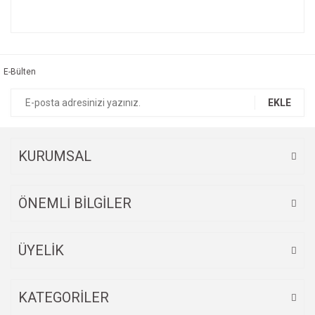
Bu ürünün fiyat bilgisi, resim, ürün açıklamalarında ve diğer
konularda yetersiz gördüğünüz noktaları öneri formunu
Bu ürüne ilk yorumu siz yapın!
kullanarak tarafımıza iletebilirsiniz.
Görüş ve önerileriniz için teşekkür ederiz.
E-Bülten
Yorum Yaz
Ürün resmi kalitesiz, bozuk veya görüntülenemiyor.
EKLE
Ürün açıklamasında eksik bilgiler bulunuyor.
Ürün bilgilerinde hatalar bulunuyor.
Ürün fiyatı diğer sitelerden daha pahalı.
KURUMSAL
Bu ürüne benzer farklı alternatifler olmalı.
ÖNEMLİ BİLGİLER
ÜYELİK
Gönder
KATEGORİLER