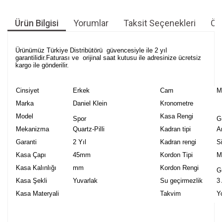
Ürün Bilgisi
Yorumlar
Taksit Seçenekleri
Öne
Ürünümüz Türkiye Distribütörü güvencesiyle ile 2 yıl
garantilidir.Faturası ve orijinal saat kutusu ile adresinize ücretsiz
kargo ile gönderilir.
Cinsiyet
Erkek
Cam
M
Marka
Daniel Klein
Kronometre
Model
Kasa Rengi
Spor
G
Mekanizma
Quartz-Pilli
Kadran tipi
A
Garanti
2 Yıl
Kadran rengi
S
Kasa Çapı
45mm
Kordon Tipi
M
Kasa Kalınlığı
mm
Kordon Rengi
G
Kasa Şekli
Yuvarlak
Su geçirmezlik
3
Kasa Materyali
Takvim
Y