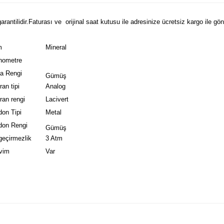
antilidir.Faturası ve orijinal saat kutusu ile adresinize ücretsiz kargo ile gönd
m
Mineral
nometre
a Rengi
Gümüş
an tipi
Analog
ran rengi
Lacivert
don Tipi
Metal
don Rengi
Gümüş
geçirmezlik
3 Atm
vim
Var
e diğer konularda yetersiz gördüğünüz noktaları öneri formunu kullanarak tarafım
Bu ürüne ilk yorumu siz yapın!