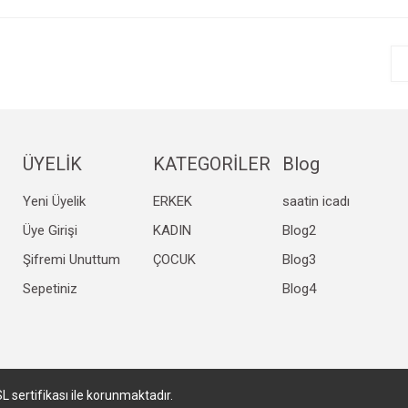
r.
Yorum Yaz
ÜYELİK
KATEGORİLER
Blog
Yeni Üyelik
ERKEK
saatin icadı
Gönder
Üye Girişi
KADIN
Blog2
Şifremi Unuttum
ÇOCUK
Blog3
Sepetiniz
Blog4
SL sertifikası ile korunmaktadır.