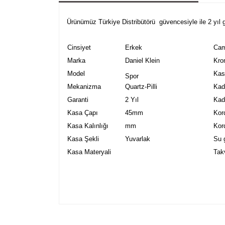
Ürünümüz Türkiye Distribütörü güvencesiyle ile 2 yıl gar
Cinsiyet
Erkek
Ca
Marka
Daniel Klein
Kro
Model
Kas
Spor
Mekanizma
Quartz-Pilli
Kadr
Garanti
2 Yıl
Kad
Kasa Çapı
45mm
Kor
Kasa Kalınlığı
mm
Kor
Kasa Şekli
Yuvarlak
Su 
Kasa Materyali
Tak
Bu ürünün fiyat bilgisi, resim, ürün açıklamalarında v
Görüş ve önerileriniz için teşekkür ederiz.