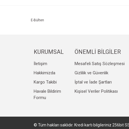
Ürün resmi kalitesiz, bozuk veya görüntülenemiyo
Ürün açıklamasında eksik bilgiler bulunuyor.
Ürün bilgilerinde hatalar bulunuyor.
E-Bülten
Ürün fiyatı diğer sitelerden daha pahalı.
Bu ürüne benzer farklı alternatifler olmalı.
KURUMSAL
ÖNEMLİ BİLGİLER
İletişim
Mesafeli Satış Sözleşmesi
Hakkimizda
Gizlilik ve Güvenlik
Kargo Takibi
İptal ve İade Şartları
Havale Bildirim
Kişisel Veriler Politikası
Formu
© Tüm hakları saklıdır. Kredi kartı bilgileriniz 256bit S