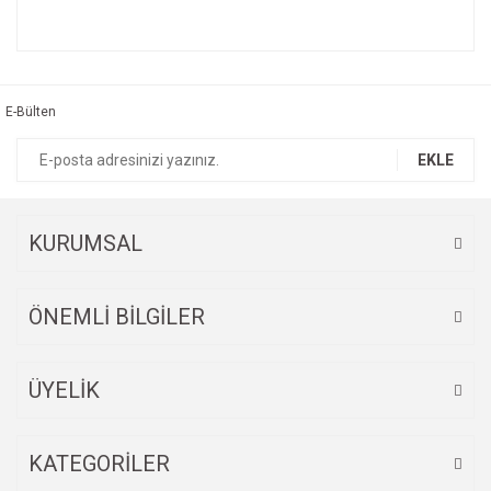
Bu ürünün fiyat bilgisi, resim, ürün açıklamalarında ve diğer
konularda yetersiz gördüğünüz noktaları öneri formunu
Bu ürüne ilk yorumu siz yapın!
kullanarak tarafımıza iletebilirsiniz.
Görüş ve önerileriniz için teşekkür ederiz.
E-Bülten
Yorum Yaz
Ürün resmi kalitesiz, bozuk veya görüntülenemiyor.
EKLE
Ürün açıklamasında eksik bilgiler bulunuyor.
Ürün bilgilerinde hatalar bulunuyor.
Ürün fiyatı diğer sitelerden daha pahalı.
KURUMSAL
Bu ürüne benzer farklı alternatifler olmalı.
ÖNEMLİ BİLGİLER
ÜYELİK
Gönder
KATEGORİLER