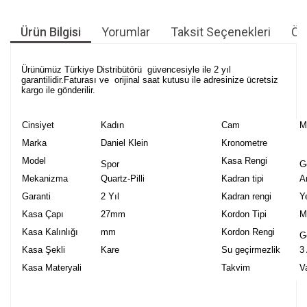
Ürün Bilgisi
Yorumlar
Taksit Seçenekleri
Öne
Ürünümüz Türkiye Distribütörü güvencesiyle ile 2 yıl
garantilidir.Faturası ve orijinal saat kutusu ile adresinize ücretsiz
kargo ile gönderilir.
Cinsiyet
Kadın
Cam
M
Marka
Daniel Klein
Kronometre
Model
Kasa Rengi
Spor
G
Mekanizma
Quartz-Pilli
Kadran tipi
A
Garanti
2 Yıl
Kadran rengi
Y
Kasa Çapı
27mm
Kordon Tipi
M
Kasa Kalınlığı
mm
Kordon Rengi
G
Kasa Şekli
Kare
Su geçirmezlik
3
Kasa Materyali
Takvim
V