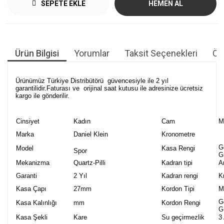
SEPETE EKLE
HEMEN AL
Ürün Bilgisi
Yorumlar
Taksit Seçenekleri
Öne
Ürünümüz Türkiye Distribütörü güvencesiyle ile 2 yıl
garantilidir.Faturası ve orijinal saat kutusu ile adresinize ücretsiz
kargo ile gönderilir.
Cinsiyet
Kadın
Cam
M
Marka
Daniel Klein
Kronometre
G
Model
Kasa Rengi
Spor
G
Mekanizma
Quartz-Pilli
Kadran tipi
A
Garanti
2 Yıl
Kadran rengi
K
Kasa Çapı
27mm
Kordon Tipi
M
G
Kasa Kalınlığı
mm
Kordon Rengi
G
Kasa Şekli
Kare
Su geçirmezlik
3