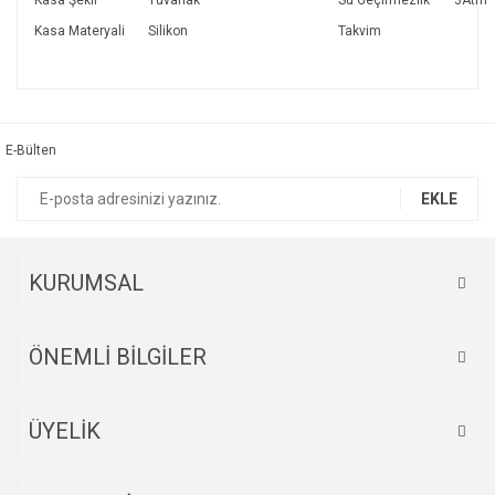
Kasa Şekli
Yuvarlak
Su Geçirmezlik
3Atm
Kasa Materyali
Silikon
Takvim
Bu ürünün fiyat bilgisi, resim, ürün açıklamalarında ve diğer
konularda yetersiz gördüğünüz noktaları öneri formunu
Bu ürüne ilk yorumu siz yapın!
kullanarak tarafımıza iletebilirsiniz.
Görüş ve önerileriniz için teşekkür ederiz.
E-Bülten
Yorum Yaz
Ürün resmi kalitesiz, bozuk veya görüntülenemiyor.
EKLE
Ürün açıklamasında eksik bilgiler bulunuyor.
Ürün bilgilerinde hatalar bulunuyor.
Ürün fiyatı diğer sitelerden daha pahalı.
KURUMSAL
Bu ürüne benzer farklı alternatifler olmalı.
ÖNEMLİ BİLGİLER
ÜYELİK
Gönder