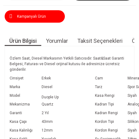
Kampanyalı Ürün
Ürün Bilgisi
Yorumlar
Taksit Seçenekleri
Öne
Özlem Saat, Diesel Markasının Yetkili Satıcısıdır. Saat&Saat Garanti
Belgesi, Faturası ve Diesel orijinal kutusu ile adresinize ücretsiz
gönderilir.
Cinsiyet
Erkek
Cam
Minera
Marka
Diesel
Tarz
Spor S
Model
Kasa Rengi
Siyah
Duople Up
Mekanizma
Quartz
Kadran Tipi
Analo
Garanti
2 Yıl
Kadran Rengi
Siyah
Kasa Çapı
43mm
Kordon Tipi
Silikon
Kasa Kalınlığı
12mm
Kordon Rengi
Siyah