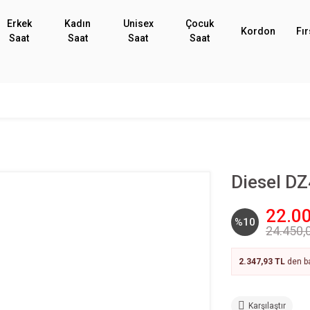
Erkek
Kadın
Unisex
Çocuk
Kordon
Fır
Saat
Saat
Saat
Saat
Diesel DZ
22.00
%10
24.450,
2.347,93 TL
den ba
Karşılaştır