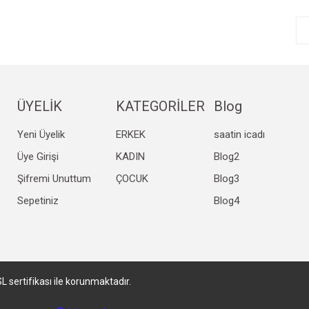
Yorum Yaz
ÜYELİK
KATEGORİLER
Blog
Yeni Üyelik
ERKEK
saatin icadı
Gönder
Üye Girişi
KADIN
Blog2
Şifremi Unuttum
ÇOCUK
Blog3
Sepetiniz
Blog4
SL sertifikası ile korunmaktadır.