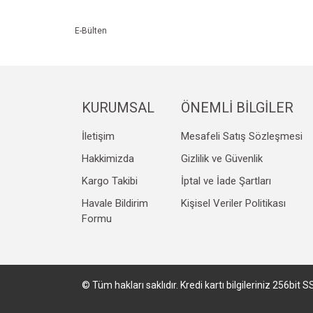
Ürün açıklamasında eksik bilgiler bulunuyor.
Ürün bilgilerinde hatalar bulunuyor.
E-Bülten
Ürün fiyatı diğer sitelerden daha pahalı.
Bu ürüne benzer farklı alternatifler olmalı.
KURUMSAL
ÖNEMLİ BİLGİLER
İletişim
Mesafeli Satış Sözleşmesi
Hakkimizda
Gizlilik ve Güvenlik
Kargo Takibi
İptal ve İade Şartları
Havale Bildirim
Kişisel Veriler Politikası
Formu
© Tüm hakları saklıdır. Kredi kartı bilgileriniz 256bit S