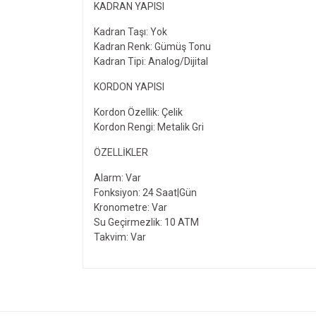
KADRAN YAPISI
Kadran Taşı: Yok
Kadran Renk: Gümüş Tonu
Kadran Tipi: Analog/Dijital
KORDON YAPISI
Kordon Özellik: Çelik
Kordon Rengi: Metalik Gri
ÖZELLIKLER
Alarm: Var
Fonksiyon: 24 Saat|Gün
Kronometre: Var
Su Geçirmezlik: 10 ATM
Takvim: Var
Bu ürünün fiyat bilgisi, resim, ürün açıklamalarında v
Görüş ve önerileriniz için teşekkür ederiz.
Ürün resmi kalitesiz, bozuk veya görüntülenemiyo