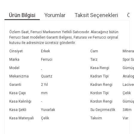
Ürün Bilgisi
Yorumlar
Taksit Seçenekleri
Öne
Özlem Saat, Ferruci Markasının Yetkili Satıcısıdır. Alacağınız bütün
Ferruci Saat modelleri Garanti Belgesi, Faturası ve Ferrucci orijinal
kutusu ile adresinize ücretsiz gönderilir.
Cinsiyet
Erkek
Cam
Minera
Marka
Ferruci
Tarz
Spor S
Model
Kasa Rengi
Gümü
-
Mekanizma
Quartz
Kadran Tipi
Analo
Garanti
2 Yıl
Kadran Rengi
Lacive
Kasa Çapı
mm
Kordon Tipi
Çelik
Kasa Kalınlığı
-
Kordon Rengi
Gümü
Kasa Şekli
Yuvarlak
Su Geçirmezlik
3Atm
Kasa Materyali
Çelik
Takvim
Var