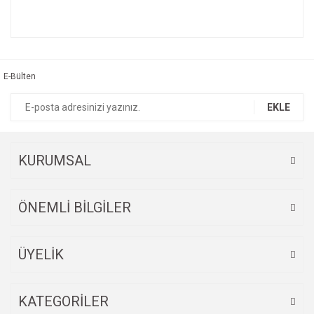
Bu ürünün fiyat bilgisi, resim, ürün açıklamalarında ve diğer
konularda yetersiz gördüğünüz noktaları öneri formunu
Bu ürüne ilk yorumu siz yapın!
kullanarak tarafımıza iletebilirsiniz.
Görüş ve önerileriniz için teşekkür ederiz.
E-Bülten
Yorum Yaz
Ürün resmi kalitesiz, bozuk veya görüntülenemiyor.
EKLE
Ürün açıklamasında eksik bilgiler bulunuyor.
Ürün bilgilerinde hatalar bulunuyor.
Ürün fiyatı diğer sitelerden daha pahalı.
KURUMSAL
Bu ürüne benzer farklı alternatifler olmalı.
ÖNEMLİ BİLGİLER
ÜYELİK
Gönder
KATEGORİLER