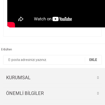
Bu ürünün fiyat bilgisi, resim, ürün açıklamalarında ve diğer
konularda yetersiz gördüğünüz noktaları öneri formunu
Bu ürüne ilk yorumu siz yapın!
kullanarak tarafımıza iletebilirsiniz.
Görüş ve önerileriniz için teşekkür ederiz.
E-Bülten
Yorum Yaz
Ürün resmi kalitesiz, bozuk veya görüntülenemiyor.
EKLE
Ürün açıklamasında eksik bilgiler bulunuyor.
Ürün bilgilerinde hatalar bulunuyor.
Ürün fiyatı diğer sitelerden daha pahalı.
KURUMSAL
Bu ürüne benzer farklı alternatifler olmalı.
ÖNEMLİ BİLGİLER