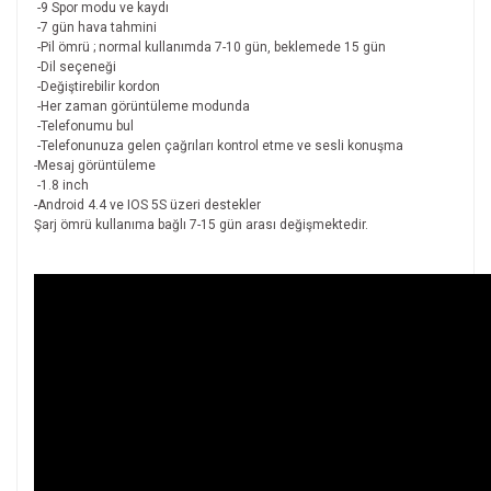
-9 Spor modu ve kaydı
-7 gün hava tahmini
-Pil ömrü ; normal kullanımda 7-10 gün, beklemede 15 gün
-Dil seçeneği
-Değiştirebilir kordon
-Her zaman görüntüleme modunda
-Telefonumu bul
-Telefonunuza gelen çağrıları kontrol etme ve sesli konuşma
-Mesaj görüntüleme
-1.8 inch
-Android 4.4 ve IOS 5S üzeri destekler
Şarj ömrü kullanıma bağlı 7-15 gün arası değişmektedir.