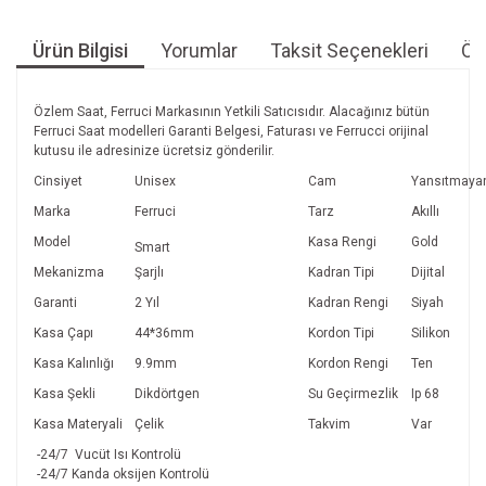
Ürün Bilgisi
Yorumlar
Taksit Seçenekleri
Öne
Özlem Saat, Ferruci Markasının Yetkili Satıcısıdır. Alacağınız bütün
Ferruci Saat modelleri Garanti Belgesi, Faturası ve Ferrucci orijinal
kutusu ile adresinize ücretsiz gönderilir.
Cinsiyet
Unisex
Cam
Yansıtmaya
Marka
Ferruci
Tarz
Akıllı
Model
Kasa Rengi
Gold
Smart
Mekanizma
Şarjlı
Kadran Tipi
Dijital
Garanti
2 Yıl
Kadran Rengi
Siyah
Kasa Çapı
44*36mm
Kordon Tipi
Silikon
Kasa Kalınlığı
9.9mm
Kordon Rengi
Ten
Kasa Şekli
Dikdörtgen
Su Geçirmezlik
Ip 68
Kasa Materyali
Çelik
Takvim
Var
-24/7 Vucüt Isı Kontrolü
-24/7 Kanda oksijen Kontrolü