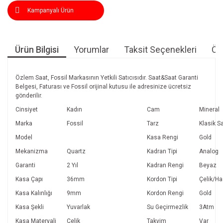
Kampanyalı Ürün
Ürün Bilgisi
Yorumlar
Taksit Seçenekleri
Öne
Özlem Saat, Fossil Markasının Yetkili Satıcısıdır. Saat&Saat Garanti
Belgesi, Faturası ve Fossil orijinal kutusu ile adresinize ücretsiz
gönderilir.
Cinsiyet
Kadın
Cam
Mineral
Marka
Fossil
Tarz
Klasik S
Model
Kasa Rengi
Gold
Mekanizma
Quartz
Kadran Tipi
Analog
Garanti
2 Yıl
Kadran Rengi
Beyaz
Kasa Çapı
36mm
Kordon Tipi
Çelik/Ha
Kasa Kalınlığı
9mm
Kordon Rengi
Gold
Kasa Şekli
Yuvarlak
Su Geçirmezlik
3Atm
Kasa Materyali
Çelik
Takvim
Var