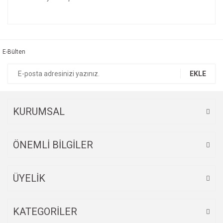
Bu ürünün fiyat bilgisi, resim, ürün açıklamalarında ve diğer
konularda yetersiz gördüğünüz noktaları öneri formunu
Bu ürüne ilk yorumu siz yapın!
kullanarak tarafımıza iletebilirsiniz.
Görüş ve önerileriniz için teşekkür ederiz.
E-Bülten
Yorum Yaz
Ürün resmi kalitesiz, bozuk veya görüntülenemiyor.
EKLE
Ürün açıklamasında eksik bilgiler bulunuyor.
Ürün bilgilerinde hatalar bulunuyor.
Ürün fiyatı diğer sitelerden daha pahalı.
KURUMSAL
Bu ürüne benzer farklı alternatifler olmalı.
ÖNEMLİ BİLGİLER
ÜYELİK
Gönder
KATEGORİLER