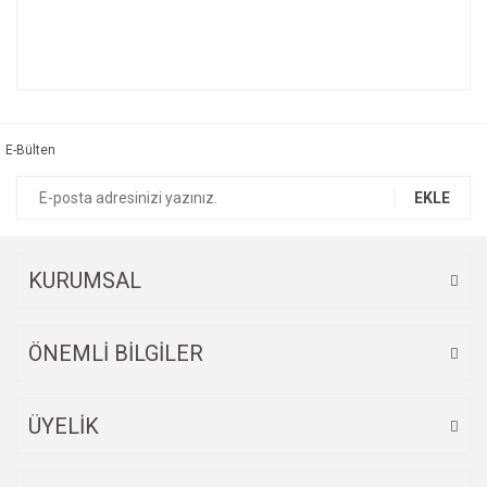
Bu ürünün fiyat bilgisi, resim, ürün açıklamalarında ve diğer
konularda yetersiz gördüğünüz noktaları öneri formunu
Bu ürüne ilk yorumu siz yapın!
kullanarak tarafımıza iletebilirsiniz.
Görüş ve önerileriniz için teşekkür ederiz.
E-Bülten
Yorum Yaz
Ürün resmi kalitesiz, bozuk veya görüntülenemiyor.
EKLE
Ürün açıklamasında eksik bilgiler bulunuyor.
Ürün bilgilerinde hatalar bulunuyor.
Ürün fiyatı diğer sitelerden daha pahalı.
KURUMSAL
Bu ürüne benzer farklı alternatifler olmalı.
ÖNEMLİ BİLGİLER
ÜYELİK
Gönder