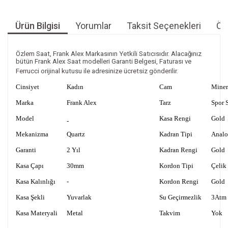
Ürün Bilgisi
Yorumlar
Taksit Seçenekleri
Öne
Özlem Saat, Frank Alex Markasının Yetkili Satıcısıdır. Alacağınız
bütün Frank Alex Saat modelleri Garanti Belgesi, Faturası ve
Ferrucci orijinal kutusu ile adresinize ücretsiz gönderilir.
Cinsiyet
Kadın
Cam
Miner
Marka
Frank Alex
Tarz
Spor S
Model
Kasa Rengi
Gold
-
Mekanizma
Quartz
Kadran Tipi
Anal
Garanti
2 Yıl
Kadran Rengi
Gold
Kasa Çapı
30mm
Kordon Tipi
Çelik
Kasa Kalınlığı
-
Kordon Rengi
Gold
Kasa Şekli
Yuvarlak
Su Geçirmezlik
3Atm
Kasa Materyali
Metal
Takvim
Yok