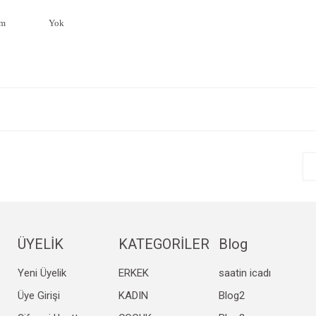
im
Yok
e diğer konularda yetersiz gördüğünüz noktaları öneri formunu kullanarak tarafım
Bu ürüne ilk yorumu siz yapın!
r.
Yorum Yaz
ÜYELİK
KATEGORİLER
Blog
Yeni Üyelik
ERKEK
saatin icadı
Gönder
Üye Girişi
KADIN
Blog2