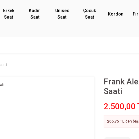
Erkek
Kadın
Unisex
Çocuk
Kordon
Fır
Saat
Saat
Saat
Saat
aati
Frank Al
Saati
2.500,00 
266,75 TL
den başl