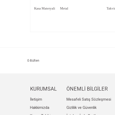
Kasa Materyali
Metal
Takv
Bu ürünün fiyat bilgisi, resim, ürün açıklamalarında v
Görüş ve önerileriniz için teşekkür ederiz.
Ürün resmi kalitesiz, bozuk veya görüntülenemiyo
Ürün açıklamasında eksik bilgiler bulunuyor.
Ürün bilgilerinde hatalar bulunuyor.
E-Bülten
Ürün fiyatı diğer sitelerden daha pahalı.
Bu ürüne benzer farklı alternatifler olmalı.
KURUMSAL
ÖNEMLİ BİLGİLER
İletişim
Mesafeli Satış Sözleşmesi
Hakkimizda
Gizlilik ve Güvenlik