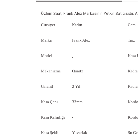
Özlem Saat, Frank Alex Markasının Yetkili Satıcısıdır. A
Cinsiyet
Kadın
Cam
Marka
Frank Alex
Tarz
Model
Kasa 
-
Mekanizma
Quartz
Kadra
Garanti
2 Yıl
Kadra
Kasa Çapı
33mm
Kordo
Kasa Kalınlığı
-
Kordo
Kasa Şekli
Yuvarlak
Su Ge