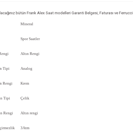
lacağınız bütün Frank Alex Saat modelleri Garanti Belgesi, Faturası ve Ferrucci o
Mineral
Spor Saatler
Rengi
Altın Rengi
n Tipi
Analog
n Rengi
Krem
n Tipi
Çelik
n Rengi
Altın rengi
çirmezlik
3Atm