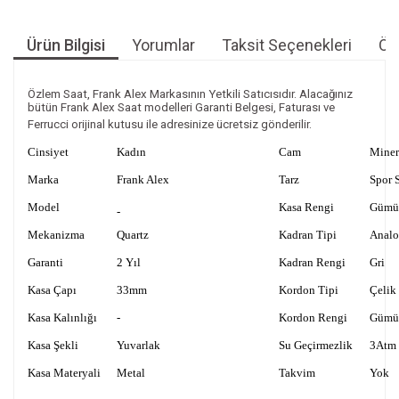
Ürün Bilgisi
Yorumlar
Taksit Seçenekleri
Öne
Özlem Saat, Frank Alex Markasının Yetkili Satıcısıdır. Alacağınız
bütün Frank Alex Saat modelleri Garanti Belgesi, Faturası ve
Ferrucci orijinal kutusu ile adresinize ücretsiz gönderilir.
Cinsiyet
Kadın
Cam
Miner
Marka
Frank Alex
Tarz
Spor S
Model
Kasa Rengi
Gümü
-
Mekanizma
Quartz
Kadran Tipi
Anal
Garanti
2 Yıl
Kadran Rengi
Gri
Kasa Çapı
33mm
Kordon Tipi
Çelik
Kasa Kalınlığı
-
Kordon Rengi
Gümü
Kasa Şekli
Yuvarlak
Su Geçirmezlik
3Atm
Kasa Materyali
Metal
Takvim
Yok