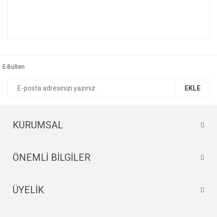
Bu ürünün fiyat bilgisi, resim, ürün açıklamalarında ve diğer
konularda yetersiz gördüğünüz noktaları öneri formunu
Bu ürüne ilk yorumu siz yapın!
kullanarak tarafımıza iletebilirsiniz.
Görüş ve önerileriniz için teşekkür ederiz.
E-Bülten
Yorum Yaz
Ürün resmi kalitesiz, bozuk veya görüntülenemiyor.
EKLE
Ürün açıklamasında eksik bilgiler bulunuyor.
Ürün bilgilerinde hatalar bulunuyor.
Ürün fiyatı diğer sitelerden daha pahalı.
KURUMSAL
Bu ürüne benzer farklı alternatifler olmalı.
ÖNEMLİ BİLGİLER
ÜYELİK
Gönder