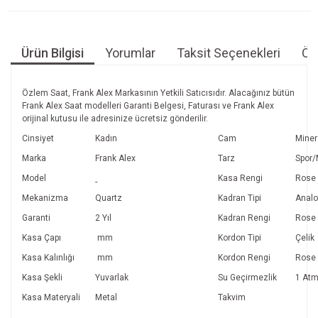
Ürün Bilgisi
Yorumlar
Taksit Seçenekleri
Öne
Özlem Saat, Frank Alex Markasının Yetkili Satıcısıdır. Alacağınız bütün
Frank Alex Saat modelleri Garanti Belgesi, Faturası ve Frank Alex
orijinal kutusu ile adresinize ücretsiz gönderilir.
Cinsiyet
Kadın
Cam
Miner
Marka
Frank Alex
Tarz
Spor
Model
Kasa Rengi
Rose
-
Mekanizma
Quartz
Kadran Tipi
Anal
Garanti
2 Yıl
Kadran Rengi
Rose
Kasa Çapı
mm
Kordon Tipi
Çelik
Kasa Kalınlığı
mm
Kordon Rengi
Rose
Kasa Şekli
Yuvarlak
Su Geçirmezlik
1 At
Kasa Materyali
Metal
Takvim