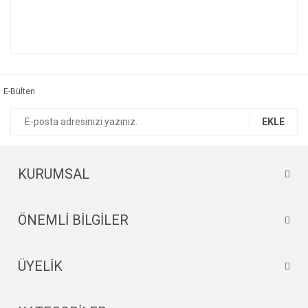
Bu ürünün fiyat bilgisi, resim, ürün açıklamalarında ve diğer
konularda yetersiz gördüğünüz noktaları öneri formunu
Bu ürüne ilk yorumu siz yapın!
kullanarak tarafımıza iletebilirsiniz.
Görüş ve önerileriniz için teşekkür ederiz.
E-Bülten
Yorum Yaz
Ürün resmi kalitesiz, bozuk veya görüntülenemiyor.
EKLE
Ürün açıklamasında eksik bilgiler bulunuyor.
Ürün bilgilerinde hatalar bulunuyor.
Ürün fiyatı diğer sitelerden daha pahalı.
KURUMSAL
Bu ürüne benzer farklı alternatifler olmalı.
ÖNEMLİ BİLGİLER
ÜYELİK
Gönder