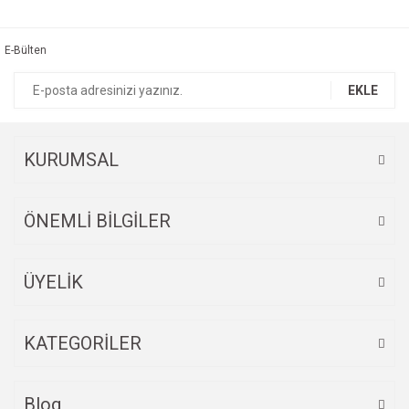
Bu ürüne ilk yorumu siz yapın!
kullanarak tarafımıza iletebilirsiniz.
Görüş ve önerileriniz için teşekkür ederiz.
E-Bülten
Yorum Yaz
Ürün resmi kalitesiz, bozuk veya görüntülenemiyor.
EKLE
Ürün açıklamasında eksik bilgiler bulunuyor.
Ürün bilgilerinde hatalar bulunuyor.
Ürün fiyatı diğer sitelerden daha pahalı.
KURUMSAL
Bu ürüne benzer farklı alternatifler olmalı.
ÖNEMLİ BİLGİLER
ÜYELİK
Gönder
KATEGORİLER
Blog