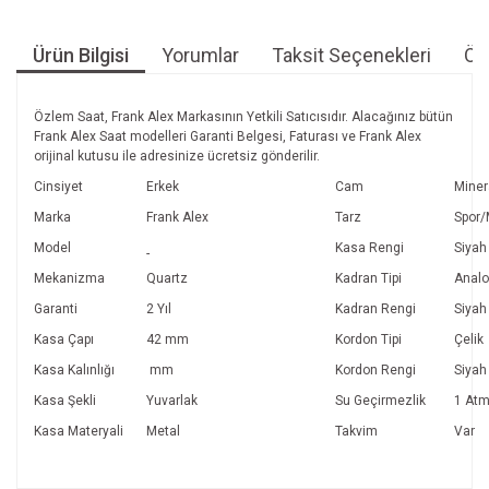
Ürün Bilgisi
Yorumlar
Taksit Seçenekleri
Öne
Özlem Saat, Frank Alex Markasının Yetkili Satıcısıdır. Alacağınız bütün
Frank Alex Saat modelleri Garanti Belgesi, Faturası ve Frank Alex
orijinal kutusu ile adresinize ücretsiz gönderilir.
Cinsiyet
Erkek
Cam
Miner
Marka
Frank Alex
Tarz
Spor
Model
Kasa Rengi
Siyah
-
Mekanizma
Quartz
Kadran Tipi
Anal
Garanti
2 Yıl
Kadran Rengi
Siyah
Kasa Çapı
42 mm
Kordon Tipi
Çelik
Kasa Kalınlığı
mm
Kordon Rengi
Siyah
Kasa Şekli
Yuvarlak
Su Geçirmezlik
1 At
Kasa Materyali
Metal
Takvim
Var
Bu ürünün fiyat bilgisi, resim, ürün açıklamalarında ve diğer
konularda yetersiz gördüğünüz noktaları öneri formunu