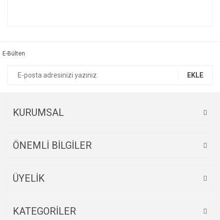
Bu ürünün fiyat bilgisi, resim, ürün açıklamalarında ve diğer
konularda yetersiz gördüğünüz noktaları öneri formunu
Bu ürüne ilk yorumu siz yapın!
kullanarak tarafımıza iletebilirsiniz.
Görüş ve önerileriniz için teşekkür ederiz.
E-Bülten
Yorum Yaz
Ürün resmi kalitesiz, bozuk veya görüntülenemiyor.
EKLE
Ürün açıklamasında eksik bilgiler bulunuyor.
Ürün bilgilerinde hatalar bulunuyor.
Ürün fiyatı diğer sitelerden daha pahalı.
KURUMSAL
Bu ürüne benzer farklı alternatifler olmalı.
ÖNEMLİ BİLGİLER
ÜYELİK
Gönder
KATEGORİLER