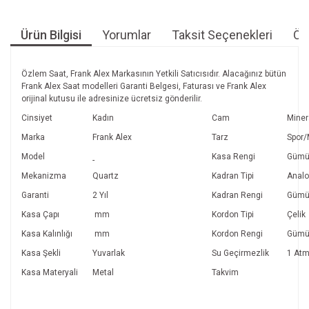
Ürün Bilgisi
Yorumlar
Taksit Seçenekleri
Öne
Özlem Saat, Frank Alex Markasının Yetkili Satıcısıdır. Alacağınız bütün
Frank Alex Saat modelleri Garanti Belgesi, Faturası ve Frank Alex
orijinal kutusu ile adresinize ücretsiz gönderilir.
Cinsiyet
Kadın
Cam
Miner
Marka
Frank Alex
Tarz
Spor
Model
Kasa Rengi
Gümü
-
Mekanizma
Quartz
Kadran Tipi
Anal
Garanti
2 Yıl
Kadran Rengi
Gümü
Kasa Çapı
mm
Kordon Tipi
Çelik
Kasa Kalınlığı
mm
Kordon Rengi
Gümü
Kasa Şekli
Yuvarlak
Su Geçirmezlik
1 At
Kasa Materyali
Metal
Takvim