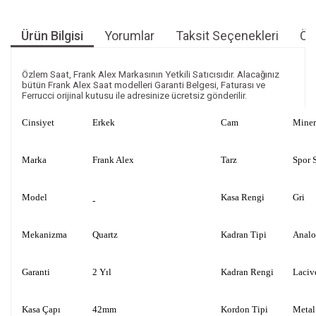
Ürün Bilgisi
Yorumlar
Taksit Seçenekleri
Öne
Özlem Saat, Frank Alex Markasının Yetkili Satıcısıdır. Alacağınız
bütün Frank Alex Saat modelleri Garanti Belgesi, Faturası ve
Ferrucci orijinal kutusu ile adresinize ücretsiz gönderilir.
Cinsiyet
Erkek
Cam
Miner
Marka
Frank Alex
Tarz
Spor S
Model
Kasa Rengi
Gri
-
Mekanizma
Quartz
Kadran Tipi
Anal
Garanti
2 Yıl
Kadran Rengi
Laciv
Kasa Çapı
42mm
Kordon Tipi
Metal