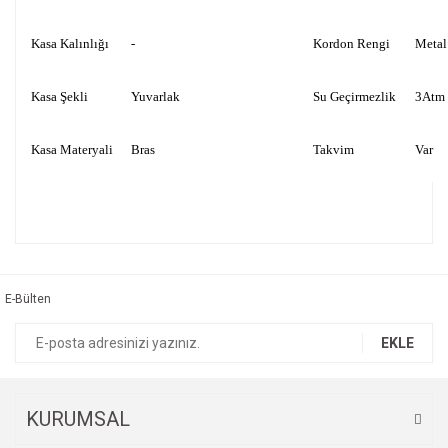
Kasa Kalınlığı
-
Kordon Rengi
Metal
Kasa Şekli
Yuvarlak
Su Geçirmezlik
3Atm
Kasa Materyali
Bras
Takvim
Var
Bu ürünün fiyat bilgisi, resim, ürün açıklamalarında ve diğer
konularda yetersiz gördüğünüz noktaları öneri formunu
Bu ürüne ilk yorumu siz yapın!
kullanarak tarafımıza iletebilirsiniz.
Görüş ve önerileriniz için teşekkür ederiz.
E-Bülten
Yorum Yaz
Ürün resmi kalitesiz, bozuk veya görüntülenemiyor.
EKLE
Ürün açıklamasında eksik bilgiler bulunuyor.
Ürün bilgilerinde hatalar bulunuyor.
Ürün fiyatı diğer sitelerden daha pahalı.
KURUMSAL
Bu ürüne benzer farklı alternatifler olmalı.