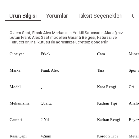
Ürün Bilgisi
Yorumlar
Taksit Seçenekleri
Öne
Özlem Saat, Frank Alex Markasının Yetkili Satıcısıdır. Alacağınız
bütün Frank Alex Saat modelleri Garanti Belgesi, Faturası ve
Ferrucci orijinal kutusu ile adresinize ücretsiz gönderilir.
Cinsiyet
Erkek
Cam
Miner
Marka
Frank Alex
Tarz
Spor S
Model
Kasa Rengi
Gri
-
Mekanizma
Quartz
Kadran Tipi
Anal
Garanti
2 Yıl
Kadran Rengi
Beya
Kasa Çapı
42mm
Kordon Tipi
Metal