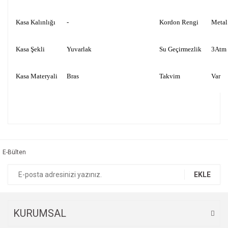
Kasa Kalınlığı
-
Kordon Rengi
Metal
Kasa Şekli
Yuvarlak
Su Geçirmezlik
3Atm
Kasa Materyali
Bras
Takvim
Var
Bu ürünün fiyat bilgisi, resim, ürün açıklamalarında ve diğer
konularda yetersiz gördüğünüz noktaları öneri formunu
Bu ürüne ilk yorumu siz yapın!
kullanarak tarafımıza iletebilirsiniz.
Görüş ve önerileriniz için teşekkür ederiz.
E-Bülten
Yorum Yaz
Ürün resmi kalitesiz, bozuk veya görüntülenemiyor.
EKLE
Ürün açıklamasında eksik bilgiler bulunuyor.
Ürün bilgilerinde hatalar bulunuyor.
Ürün fiyatı diğer sitelerden daha pahalı.
KURUMSAL
Bu ürüne benzer farklı alternatifler olmalı.