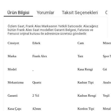
Ürün Bilgisi
Yorumlar
Taksit Seçenekleri
Öne
Özlem Saat, Frank Alex Markasının Yetkili Satıcısıdır. Alacağınız
bütün Frank Alex Saat modelleri Garanti Belgesi, Faturası ve
Ferrucci orijinal kutusu ile adresinize ücretsiz gönderilir.
Cinsiyet
Erkek
Cam
Miner
Marka
Frank Alex
Tarz
Spor S
Model
Kasa Rengi
Gri
-
Mekanizma
Quartz
Kadran Tipi
Anal
Garanti
2 Yıl
Kadran Rengi
Yeşil
Kasa Çapı
42mm
Kordon Tipi
Metal