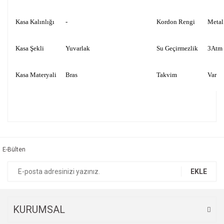
Kasa Kalınlığı
-
Kordon Rengi
Metal
Kasa Şekli
Yuvarlak
Su Geçirmezlik
3Atm
Kasa Materyali
Bras
Takvim
Var
Bu ürünün fiyat bilgisi, resim, ürün açıklamalarında ve diğer
konularda yetersiz gördüğünüz noktaları öneri formunu
Bu ürüne ilk yorumu siz yapın!
kullanarak tarafımıza iletebilirsiniz.
Görüş ve önerileriniz için teşekkür ederiz.
E-Bülten
Yorum Yaz
Ürün resmi kalitesiz, bozuk veya görüntülenemiyor.
EKLE
Ürün açıklamasında eksik bilgiler bulunuyor.
Ürün bilgilerinde hatalar bulunuyor.
Ürün fiyatı diğer sitelerden daha pahalı.
KURUMSAL
Bu ürüne benzer farklı alternatifler olmalı.