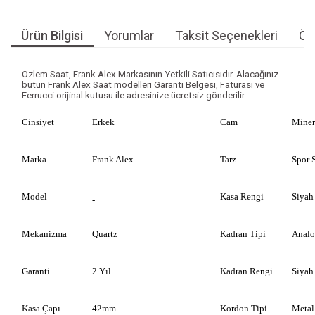
Ürün Bilgisi
Yorumlar
Taksit Seçenekleri
Öne
Özlem Saat, Frank Alex Markasının Yetkili Satıcısıdır. Alacağınız
bütün Frank Alex Saat modelleri Garanti Belgesi, Faturası ve
Ferrucci orijinal kutusu ile adresinize ücretsiz gönderilir.
Cinsiyet
Erkek
Cam
Miner
Marka
Frank Alex
Tarz
Spor S
Model
Kasa Rengi
Siyah
-
Mekanizma
Quartz
Kadran Tipi
Anal
Garanti
2 Yıl
Kadran Rengi
Siyah
Kasa Çapı
42mm
Kordon Tipi
Metal