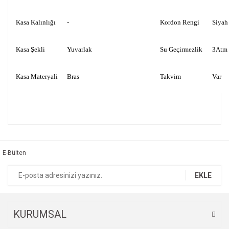
Kasa Kalınlığı
-
Kordon Rengi
Siyah
Kasa Şekli
Yuvarlak
Su Geçirmezlik
3Atm
Kasa Materyali
Bras
Takvim
Var
Bu ürünün fiyat bilgisi, resim, ürün açıklamalarında ve diğer
konularda yetersiz gördüğünüz noktaları öneri formunu
Bu ürüne ilk yorumu siz yapın!
kullanarak tarafımıza iletebilirsiniz.
Görüş ve önerileriniz için teşekkür ederiz.
E-Bülten
Yorum Yaz
Ürün resmi kalitesiz, bozuk veya görüntülenemiyor.
EKLE
Ürün açıklamasında eksik bilgiler bulunuyor.
Ürün bilgilerinde hatalar bulunuyor.
Ürün fiyatı diğer sitelerden daha pahalı.
KURUMSAL
Bu ürüne benzer farklı alternatifler olmalı.