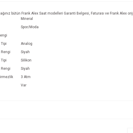
ağınız bütün Frank Alex Saat modelleri Garanti Belgesi, Faturası ve Frank Alex oriji
Mineral
Spor/Moda
engi
Tipi
Analog
 Rengi
Siyah
Tipi
Silikon
 Rengi
Siyah
irmezlik
3 Atm
Var
e diğer konularda yetersiz gördüğünüz noktaları öneri formunu kullanarak tarafım
Bu ürüne ilk yorumu siz yapın!
r.
Yorum Yaz