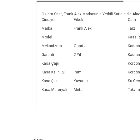
Özlem Saat, Frank Alex Markasının Yetkili Satıcısıdır. Alac
Cinsiyet
Erkek
Cam
Marka
Frank Alex
Tarz
Model
Kasa R
-
Mekanizma
Quartz
Kadran 
Garanti
2 Yıl
Kadran
Kasa Çapı
Kordon 
Kasa Kalınlığı
mm
Kordon
Kasa Şekli
Yuvarlak
Su Geç
Kasa Materyali
Metal
Takvim
Bu ürünün fiyat bilgisi, resim, ürün açıklamalarında v
Görüş ve önerileriniz için teşekkür ederiz.
Ürün resmi kalitesiz, bozuk veya görüntülenemiyo
Ürün açıklamasında eksik bilgiler bulunuyor.
Ürün bilgilerinde hatalar bulunuyor.