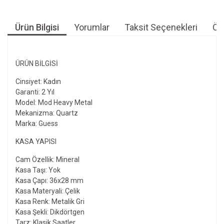
Ürün Bilgisi
Yorumlar
Taksit Seçenekleri
Öne
ÜRÜN BILGISI
Cinsiyet: Kadın
Garanti: 2 Yıl
Model: Mod Heavy Metal
Mekanizma: Quartz
Marka: Guess
KASA YAPISI
Cam Özellik: Mineral
Kasa Taşı: Yok
Kasa Çapı: 36x28 mm
Kasa Materyali: Çelik
Kasa Renk: Metalik Gri
Kasa Şekli: Dikdörtgen
Tarz: Klasik Saatler