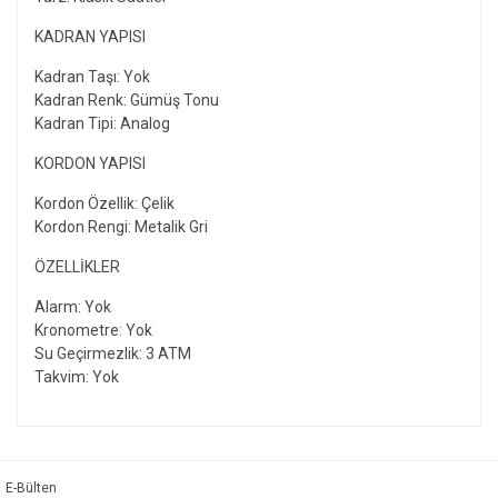
KADRAN YAPISI
Kadran Taşı: Yok
Kadran Renk: Gümüş Tonu
Kadran Tipi: Analog
KORDON YAPISI
Kordon Özellik: Çelik
Kordon Rengi: Metalik Gri
ÖZELLIKLER
Alarm: Yok
Kronometre: Yok
Su Geçirmezlik: 3 ATM
Takvim: Yok
Bu ürünün fiyat bilgisi, resim, ürün açıklamalarında ve diğer
konularda yetersiz gördüğünüz noktaları öneri formunu
Bu ürüne ilk yorumu siz yapın!
kullanarak tarafımıza iletebilirsiniz.
Görüş ve önerileriniz için teşekkür ederiz.
E-Bülten