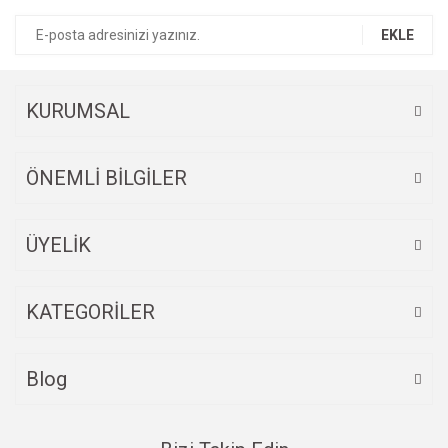
Yorum Yaz
Ürün resmi kalitesiz, bozuk veya görüntülenemiyor.
EKLE
Ürün açıklamasında eksik bilgiler bulunuyor.
Ürün bilgilerinde hatalar bulunuyor.
Ürün fiyatı diğer sitelerden daha pahalı.
KURUMSAL
Bu ürüne benzer farklı alternatifler olmalı.
ÖNEMLİ BİLGİLER
ÜYELİK
Gönder
KATEGORİLER
Blog