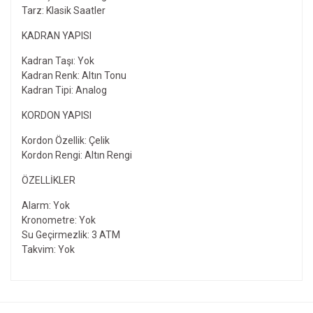
Tarz: Klasik Saatler
KADRAN YAPISI
Kadran Taşı: Yok
Kadran Renk: Altın Tonu
Kadran Tipi: Analog
KORDON YAPISI
Kordon Özellik: Çelik
Kordon Rengi: Altın Rengi
ÖZELLIKLER
Alarm: Yok
Kronometre: Yok
Su Geçirmezlik: 3 ATM
Takvim: Yok
Bu ürünün fiyat bilgisi, resim, ürün açıklamalarında ve diğer
konularda yetersiz gördüğünüz noktaları öneri formunu
Bu ürüne ilk yorumu siz yapın!
kullanarak tarafımıza iletebilirsiniz.
Görüş ve önerileriniz için teşekkür ederiz.