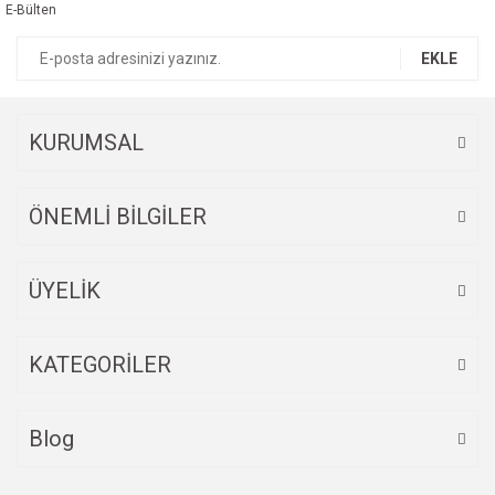
E-Bülten
Yorum Yaz
Ürün resmi kalitesiz, bozuk veya görüntülenemiyor.
EKLE
Ürün açıklamasında eksik bilgiler bulunuyor.
Ürün bilgilerinde hatalar bulunuyor.
Ürün fiyatı diğer sitelerden daha pahalı.
KURUMSAL
Bu ürüne benzer farklı alternatifler olmalı.
ÖNEMLİ BİLGİLER
ÜYELİK
Gönder
KATEGORİLER
Blog