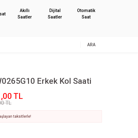
Akıllı
Dijital
Otomatik
sat
Saatler
Saatler
Saat
ARA
0265G10 Erkek Kol Saati
,00 TL
00 TL
şlayan taksitlerle!