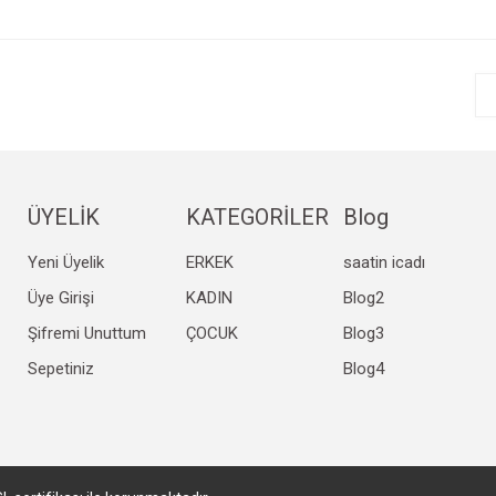
r.
Yorum Yaz
ÜYELİK
KATEGORİLER
Blog
Yeni Üyelik
ERKEK
saatin icadı
Gönder
Üye Girişi
KADIN
Blog2
Şifremi Unuttum
ÇOCUK
Blog3
Sepetiniz
Blog4