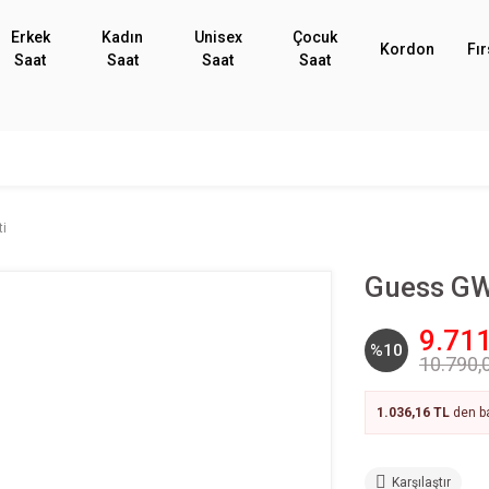
Erkek
Kadın
Unisex
Çocuk
Kordon
Fır
Saat
Saat
Saat
Saat
i
Guess GW
9.711
%10
10.790,
1.036,16 TL
den ba
Karşılaştır