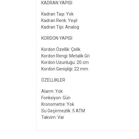
KADRAN YAPISI
Kadran Taşı: Yok
Kadran Renk: Yeşil
Kadran Tipi: Analog
KORDON YAPISI
Kordon Özellik: Çelik
Kordon Rengi: Metalik Gri
Kordon Uzunluğu: 20 cm
Kordon Genişliği: 22 mm
ÖZELLIKLER
Alarm: Yok
Fonksiyon: Gün
Kronometre: Yok
Su Geçirmezlik: 5 ATM
Takvim: Var
Bu ürünün fiyat bilgisi, resim, ürün açıklamalarında v
Görüş ve önerileriniz için teşekkür ederiz.