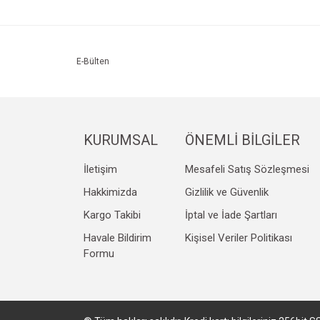
Ürün resmi kalitesiz, bozuk veya görüntülenemiyo
Ürün açıklamasında eksik bilgiler bulunuyor.
Ürün bilgilerinde hatalar bulunuyor.
E-Bülten
Ürün fiyatı diğer sitelerden daha pahalı.
Bu ürüne benzer farklı alternatifler olmalı.
KURUMSAL
ÖNEMLİ BİLGİLER
İletişim
Mesafeli Satış Sözleşmesi
Hakkimizda
Gizlilik ve Güvenlik
Kargo Takibi
İptal ve İade Şartları
Havale Bildirim
Kişisel Veriler Politikası
Formu