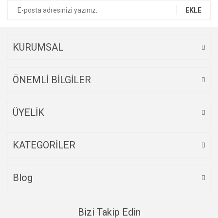
Ürün resmi kalitesiz, bozuk veya görüntülenemiyor.
EKLE
Ürün açıklamasında eksik bilgiler bulunuyor.
Ürün bilgilerinde hatalar bulunuyor.
Ürün fiyatı diğer sitelerden daha pahalı.
KURUMSAL
Bu ürüne benzer farklı alternatifler olmalı.
ÖNEMLİ BİLGİLER
ÜYELİK
Gönder
KATEGORİLER
Blog
Bizi Takip Edin