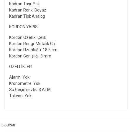
Kadran Taşı: Yok
Kadran Renk: Beyaz
Kadran Tipi: Analog
KORDON YAPISI
Kordon Özellik: Çelik
Kordon Rengi: Metalik Gri
Kordon Uzunluğu: 18.5 cm
Kordon Genişliği: 8 mm
ÖZELLIKLER
Alarm: Yok
Kronometre: Yok
Su Geçirmezlik: 3 ATM
Takvim: Yok
Bu ürünün fiyat bilgisi, resim, ürün açıklamalarında ve diğer
konularda yetersiz gördüğünüz noktaları öneri formunu
Bu ürüne ilk yorumu siz yapın!
kullanarak tarafımıza iletebilirsiniz.
Görüş ve önerileriniz için teşekkür ederiz.
E-Bülten
Yorum Yaz