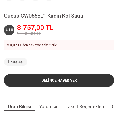
Guess GW0655L1 Kadın Kol Saati
8.757,00 TL
%10
9.730,00 TL
934,37 TL
den başlayan taksitlerle!
Karşılaştır
GELİNCE HABER VER
Ürün Bilgisi
Yorumlar
Taksit Seçenekleri
Öne