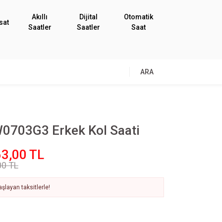
Akıllı
Dijital
Otomatik
sat
Saatler
Saatler
Saat
ARA
0703G3 Erkek Kol Saati
3,00 TL
00 TL
şlayan taksitlerle!