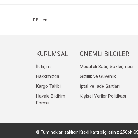
Ürün resmi kalitesiz, bozuk veya görüntülenemiyo
Ürün açıklamasında eksik bilgiler bulunuyor.
Ürün bilgilerinde hatalar bulunuyor.
E-Bülten
Ürün fiyatı diğer sitelerden daha pahalı.
Bu ürüne benzer farklı alternatifler olmalı.
KURUMSAL
ÖNEMLİ BİLGİLER
İletişim
Mesafeli Satış Sözleşmesi
Hakkimizda
Gizlilik ve Güvenlik
Kargo Takibi
İptal ve İade Şartları
Havale Bildirim
Kişisel Veriler Politikası
Formu
© Tüm hakları saklıdır. Kredi kartı bilgileriniz 256bit S