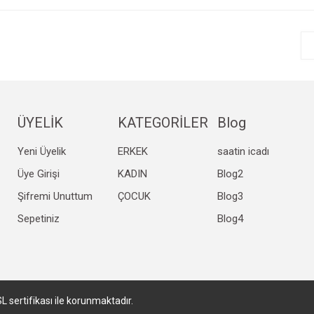
r.
Yorum Yaz
ÜYELİK
KATEGORİLER
Blog
Yeni Üyelik
ERKEK
saatin icadı
Gönder
Üye Girişi
KADIN
Blog2
Şifremi Unuttum
ÇOCUK
Blog3
Sepetiniz
Blog4
SL sertifikası ile korunmaktadır.