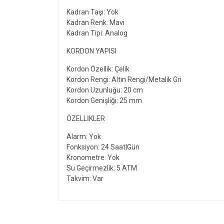
Kadran Taşı: Yok
Kadran Renk: Mavi
Kadran Tipi: Analog
KORDON YAPISI
Kordon Özellik: Çelik
Kordon Rengi: Altın Rengi/Metalik Gri
Kordon Uzunluğu: 20 cm
Kordon Genişliği: 25 mm
ÖZELLIKLER
Alarm: Yok
Fonksiyon: 24 Saat|Gün
Kronometre: Yok
Su Geçirmezlik: 5 ATM
Takvim: Var
Bu ürünün fiyat bilgisi, resim, ürün açıklamalarında v
Görüş ve önerileriniz için teşekkür ederiz.