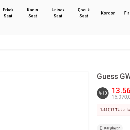
Erkek
Kadın
Unisex
Çocuk
Kordon
Fır
Saat
Saat
Saat
Saat
Guess GW
13.56
%10
15.070,
1.447,17 TL
den ba
Karşılaştır