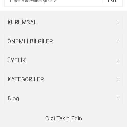
EKLE
Ürün açıklamasında eksik bilgiler bulunuyor.
Ürün bilgilerinde hatalar bulunuyor.
Ürün fiyatı diğer sitelerden daha pahalı.
KURUMSAL
Bu ürüne benzer farklı alternatifler olmalı.
ÖNEMLİ BİLGİLER
ÜYELİK
Gönder
KATEGORİLER
Blog
Bizi Takip Edin