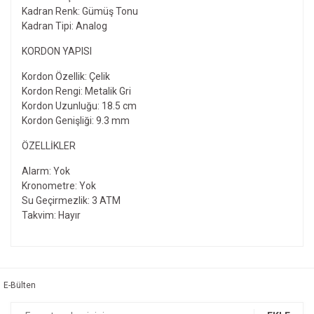
Kadran Renk: Gümüş Tonu
Kadran Tipi: Analog
KORDON YAPISI
Kordon Özellik: Çelik
Kordon Rengi: Metalik Gri
Kordon Uzunluğu: 18.5 cm
Kordon Genişliği: 9.3 mm
ÖZELLIKLER
Alarm: Yok
Kronometre: Yok
Su Geçirmezlik: 3 ATM
Takvim: Hayır
Bu ürünün fiyat bilgisi, resim, ürün açıklamalarında ve diğer
konularda yetersiz gördüğünüz noktaları öneri formunu
Bu ürüne ilk yorumu siz yapın!
kullanarak tarafımıza iletebilirsiniz.
Görüş ve önerileriniz için teşekkür ederiz.
E-Bülten
Yorum Yaz
Ürün resmi kalitesiz, bozuk veya görüntülenemiyor.