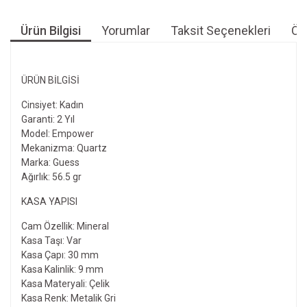
Ürün Bilgisi
Yorumlar
Taksit Seçenekleri
Öne
ÜRÜN BILGISI
Cinsiyet: Kadın
Garanti: 2 Yıl
Model: Empower
Mekanizma: Quartz
Marka: Guess
Ağırlık: 56.5 gr
KASA YAPISI
Cam Özellik: Mineral
Kasa Taşı: Var
Kasa Çapı: 30 mm
Kasa Kalinlik: 9 mm
Kasa Materyali: Çelik
Kasa Renk: Metalik Gri