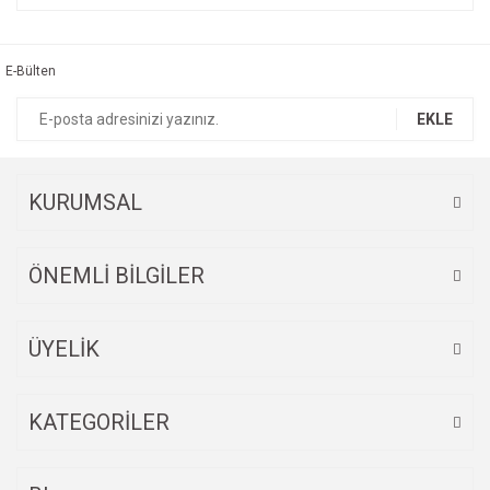
konularda yetersiz gördüğünüz noktaları öneri formunu
Bu ürüne ilk yorumu siz yapın!
kullanarak tarafımıza iletebilirsiniz.
Görüş ve önerileriniz için teşekkür ederiz.
E-Bülten
Yorum Yaz
Ürün resmi kalitesiz, bozuk veya görüntülenemiyor.
EKLE
Ürün açıklamasında eksik bilgiler bulunuyor.
Ürün bilgilerinde hatalar bulunuyor.
Ürün fiyatı diğer sitelerden daha pahalı.
KURUMSAL
Bu ürüne benzer farklı alternatifler olmalı.
ÖNEMLİ BİLGİLER
ÜYELİK
Gönder
KATEGORİLER