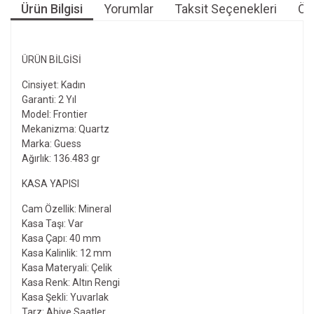
Ürün Bilgisi
Yorumlar
Taksit Seçenekleri
Öne
ÜRÜN BILGISI
Cinsiyet: Kadın
Garanti: 2 Yıl
Model: Frontier
Mekanizma: Quartz
Marka: Guess
Ağırlık: 136.483 gr
KASA YAPISI
Cam Özellik: Mineral
Kasa Taşı: Var
Kasa Çapı: 40 mm
Kasa Kalinlik: 12 mm
Kasa Materyali: Çelik
Kasa Renk: Altın Rengi
Kasa Şekli: Yuvarlak
Tarz: Abiye Saatler