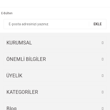
Bu ürüne ilk yorumu siz yapın!
kullanarak tarafımıza iletebilirsiniz.
Görüş ve önerileriniz için teşekkür ederiz.
E-Bülten
Yorum Yaz
Ürün resmi kalitesiz, bozuk veya görüntülenemiyor.
EKLE
Ürün açıklamasında eksik bilgiler bulunuyor.
Ürün bilgilerinde hatalar bulunuyor.
Ürün fiyatı diğer sitelerden daha pahalı.
KURUMSAL
Bu ürüne benzer farklı alternatifler olmalı.
ÖNEMLİ BİLGİLER
ÜYELİK
Gönder
KATEGORİLER
Blog