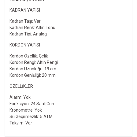
KADRAN YAPISI
Kadran Taşı: Var
Kadran Renk: Altın Tonu
Kadran Tipi: Analog
KORDON YAPISI
Kordon Özellik: Çelik
Kordon Rengi: Altın Rengi
Kordon Uzunluğu: 19 cm
Kordon Genişliği: 20 mm
ÖZELLIKLER
Alarm: Yok
Fonksiyon: 24 Saat|Gün
Kronometre: Yok
Su Geçirmezlik: 5 ATM
Takvim: Var
Bu ürünün fiyat bilgisi, resim, ürün açıklamalarında ve diğer
konularda yetersiz gördüğünüz noktaları öneri formunu