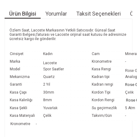
Ürün Bilgisi
Yorumlar
Taksit Seçenekleri
Öne
Özlem Saat, Lacoste Markasının Yetkili Satıcısıdır. Günsal Saat
Garanti Belgesi,faturası ve Lacoste orijinal saat kutusu ile adresinize
ücretsiz kargo ile gönderilir.
Cinsiyet
Kadın
Cam
Minera
Marka
Kronometre
-
Lacoste
Model
Spor
Saatler
Kasa Rengi
Rose G
Mekanizma
Quartz
Kadran tipi
Analog
Garanti
2 Yıl
Kadran rengi
Rose 
Kasa Çapı
30mm
Kordon Tipi
Çelik
Kasa Kalınlığı
8mm
Kordon Rengi
Rose 
Kasa Şekli
Yuvarlak
Su geçirmezlik
5 Atm
Kasa Materyali
Çelik
Takvim/Gün
-
Kronometre -
Bu ürünün fiyat bilgisi, resim, ürün açıklamalarında ve diğer