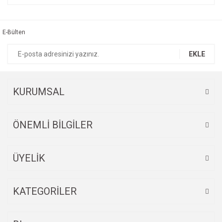
konularda yetersiz gördüğünüz noktaları öneri formunu
Bu ürüne ilk yorumu siz yapın!
kullanarak tarafımıza iletebilirsiniz.
Görüş ve önerileriniz için teşekkür ederiz.
E-Bülten
Yorum Yaz
Ürün resmi kalitesiz, bozuk veya görüntülenemiyor.
EKLE
Ürün açıklamasında eksik bilgiler bulunuyor.
Ürün bilgilerinde hatalar bulunuyor.
Ürün fiyatı diğer sitelerden daha pahalı.
KURUMSAL
Bu ürüne benzer farklı alternatifler olmalı.
ÖNEMLİ BİLGİLER
ÜYELİK
Gönder
KATEGORİLER