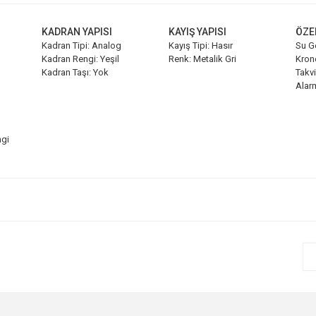
KADRAN YAPISI
KAYIŞ YAPISI
ÖZE
Kadran Tipi: Analog
Kayış Tipi: Hasır
Su G
Kadran Rengi: Yeşil
Renk: Metalik Gri
Kron
Kadran Taşı: Yok
Takvi
Alar
ngi
e diğer konularda yetersiz gördüğünüz noktaları öneri formunu kullanarak tarafım
Bu ürüne ilk yorumu siz yapın!
r.
Yorum Yaz