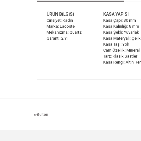
ÜRÜN BİLGİSİ
KASA YAPISI
Cinsiyet: Kadın
Kasa Çapı: 30 mm
Marka: Lacoste
Kasa Kalınlığı: 8 mm
Mekanizma: Quartz
Kasa Şekli: Yuvarlak
Garanti: 2 Yıl
Kasa Materyali: Çelik
Kasa Taşı: Yok
Cam Özellik: Mineral
Tarz: Klasik Saatler
Kasa Rengi: Altın Re
Bu ürünün fiyat bilgisi, resim, ürün açıklamalarında v
Görüş ve önerileriniz için teşekkür ederiz.
Ürün resmi kalitesiz, bozuk veya görüntülenemiyo
Ürün açıklamasında eksik bilgiler bulunuyor.
Ürün bilgilerinde hatalar bulunuyor.
E-Bülten
Ürün fiyatı diğer sitelerden daha pahalı.
Bu ürüne benzer farklı alternatifler olmalı.