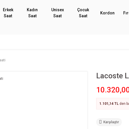
Erkek
Kadın
Unisex
Çocuk
Kordon
Fır
Saat
Saat
Saat
Saat
aati
Lacoste 
10.320,0
1.101,14 TL
den ba
Karşılaştır