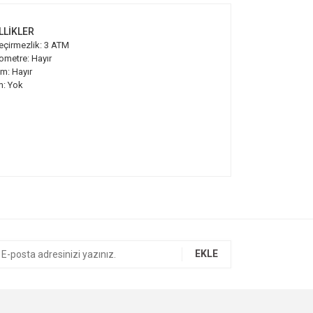
LLİKLER
eçirmezlik: 3 ATM
ometre: Hayır
m: Hayır
m: Yok
ıza iletebilirsiniz.
EKLE