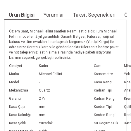
Ürün Bilgisi
Yorumlar
Taksit Seçenekleri
Öne
Özlem Saat, Michael Fellini saatleri Resmi satıcısıdır. Tüm Michael
Fellini modelleri 2 yıl garantilidir.Garanti Belgesi, Faturası, orijinal
kutusu ve tüm evrakları ile anlaşmalı kargomuz (Yurtiçi Kargo) ile
adresinize ücretsiz kargo ile gönderilecektir.Dilerseniz hediye paketi
ve not taleplerinizi satın alma sırasında hediye paketi istiyorum
kısmını seçerek gerçekleştirebilirsiniz.
Cinsiyet
Kadın
Cam
Mine
Marka
Michael Fellini
Kronometre
Yok
Model
-
Kasa Rengi
Ros
Mekanizma
Quartz
Kadran Tipi
Ana
Garanti
2 Yıl
Kadran Rengi
Kre
Kasa Çapı
mm
Kordon Tipi
Çeli
Kasa Kalınlığı
mm
Kordon Rengi
Renk
Kasa Şekli
Yuvarlak
Su Geçirmezlik
3At