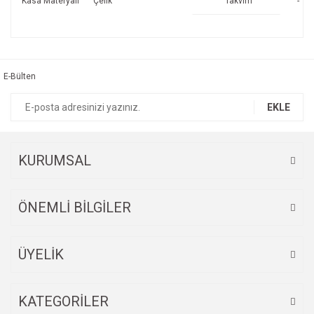
Kasa Materyali
Çelik
Takvim
-
Bu ürünün fiyat bilgisi, resim, ürün açıklamalarında ve diğer
konularda yetersiz gördüğünüz noktaları öneri formunu
kullanarak tarafımıza iletebilirsiniz.
Görüş ve önerileriniz için teşekkür ederiz.
fellini 2285
E-Bülten
ÇOK TEŞEKKÜR EDERİM, KARGOLAMA GÜZEL, HIZLI ŞEKİLDE
Ürün resmi kalitesiz, bozuk veya görüntülenemiyor.
EKLE
ELİME ULAŞTI, KALİTELİ VE ÇOK GÜZEL BİR SAAT, ÜRÜN
Ürün açıklamasında eksik bilgiler bulunuyor.
HAKKINDA BİLGİLENDİRME VE AYRINTILI RESİM ATIYORLAR.
Ürün bilgilerinde hatalar bulunuyor.
E... U... | 24/02/2025
Ürün fiyatı diğer sitelerden daha pahalı.
KURUMSAL
Bu ürüne benzer farklı alternatifler olmalı.
Yorum Yaz
ÖNEMLİ BİLGİLER
ÜYELİK
Gönder
KATEGORİLER