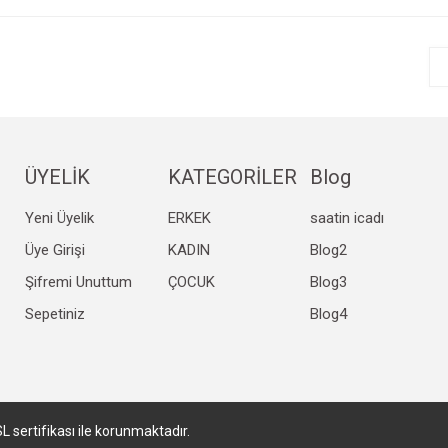
r.
Yorum Yaz
ÜYELİK
KATEGORİLER
Blog
Yeni Üyelik
ERKEK
saatin icadı
Gönder
Üye Girişi
KADIN
Blog2
Şifremi Unuttum
ÇOCUK
Blog3
Sepetiniz
Blog4
SL sertifikası ile korunmaktadır.