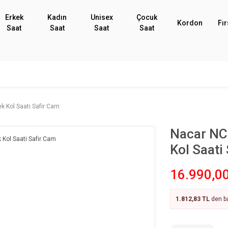
Erkek
Kadın
Unisex
Çocuk
Kordon
Fır
Saat
Saat
Saat
Saat
 Kol Saati Safir Cam
Nacar NC
Kol Saati
16.990,0
1.812,83 TL
den ba