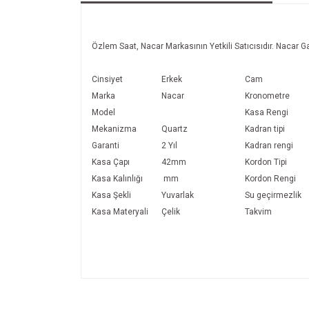
Özlem Saat, Nacar Markasının Yetkili Satıcısıdır. Nacar Gar
Cinsiyet
Erkek
Cam
Marka
Nacar
Kronometre
Model
Kasa Rengi
Mekanizma
Quartz
Kadran tipi
Garanti
2 Yıl
Kadran rengi
Kasa Çapı
42mm
Kordon Tipi
Kasa Kalınlığı
mm
Kordon Rengi
Kasa Şekli
Yuvarlak
Su geçirmezlik
Kasa Materyali
Çelik
Takvim
Bu ürünün fiyat bilgisi, resim, ürün açıklamalarında v
Görüş ve önerileriniz için teşekkür ederiz.