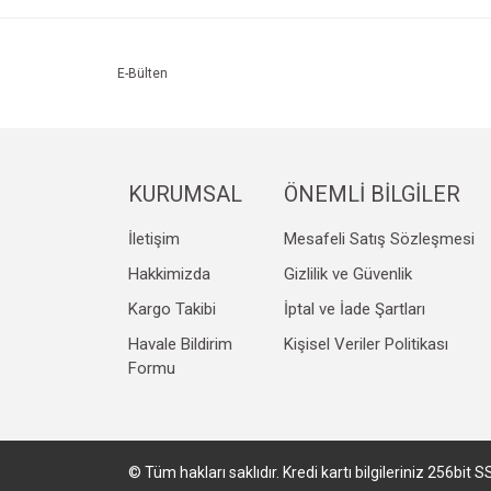
Ürün resmi kalitesiz, bozuk veya görüntülenemiyo
Ürün açıklamasında eksik bilgiler bulunuyor.
Ürün bilgilerinde hatalar bulunuyor.
E-Bülten
Ürün fiyatı diğer sitelerden daha pahalı.
Bu ürüne benzer farklı alternatifler olmalı.
KURUMSAL
ÖNEMLİ BİLGİLER
İletişim
Mesafeli Satış Sözleşmesi
Hakkimizda
Gizlilik ve Güvenlik
Kargo Takibi
İptal ve İade Şartları
Havale Bildirim
Kişisel Veriler Politikası
Formu
© Tüm hakları saklıdır. Kredi kartı bilgileriniz 256bit S