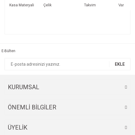
Kasa Materyali
Çelik
Takvim
Var
Bu ürünün fiyat bilgisi, resim, ürün açıklamalarında ve diğer
konularda yetersiz gördüğünüz noktaları öneri formunu
Bu ürüne ilk yorumu siz yapın!
kullanarak tarafımıza iletebilirsiniz.
Görüş ve önerileriniz için teşekkür ederiz.
E-Bülten
Yorum Yaz
Ürün resmi kalitesiz, bozuk veya görüntülenemiyor.
EKLE
Ürün açıklamasında eksik bilgiler bulunuyor.
Ürün bilgilerinde hatalar bulunuyor.
Ürün fiyatı diğer sitelerden daha pahalı.
KURUMSAL
Bu ürüne benzer farklı alternatifler olmalı.
ÖNEMLİ BİLGİLER
ÜYELİK
Gönder