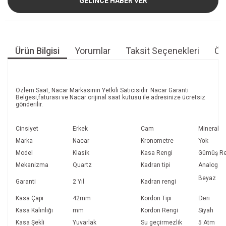
GELİNCE HABER VER
Ürün Bilgisi
Yorumlar
Taksit Seçenekleri
Öne
Özlem Saat, Nacar Markasının Yetkili Satıcısıdır. Nacar Garanti
Belgesi,faturası ve Nacar orijinal saat kutusu ile adresinize ücretsiz
gönderilir.
Cinsiyet
Erkek
Cam
Mineral
Marka
Nacar
Kronometre
Yok
Model
Klasik
Kasa Rengi
Gümüş Re
Mekanizma
Quartz
Kadran tipi
Analog
Beyaz
Garanti
2 Yıl
Kadran rengi
Kasa Çapı
42mm
Kordon Tipi
Deri
Kasa Kalınlığı
mm
Kordon Rengi
Siyah
Kasa Şekli
Yuvarlak
Su geçirmezlik
5 Atm