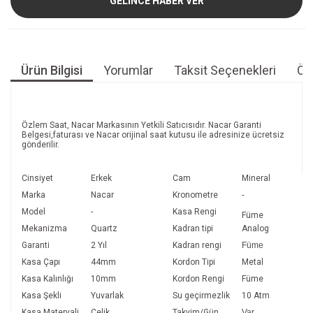
GELİNCE HABER VER
Ürün Bilgisi
Yorumlar
Taksit Seçenekleri
Öne
Özlem Saat, Nacar Markasının Yetkili Satıcısıdır. Nacar Garanti
Belgesi,faturası ve Nacar orijinal saat kutusu ile adresinize ücretsiz
gönderilir.
Cinsiyet
Erkek
Cam
Mineral
Marka
Nacar
Kronometre
-
Model
-
Kasa Rengi
Füme
Mekanizma
Quartz
Kadran tipi
Anal
Garanti
2 Yıl
Kadran rengi
Füme
Kasa Çapı
44mm
Kordon Tipi
Metal
Kasa Kalınlığı
10mm
Kordon Rengi
Füme
Kasa Şekli
Yuvarlak
Su geçirmezlik
10 Atm
Kasa Materyali
Çelik
Takvim/Gün
Var