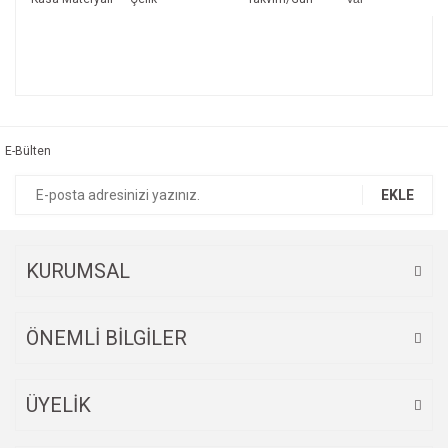
Bu ürünün fiyat bilgisi, resim, ürün açıklamalarında ve diğer
konularda yetersiz gördüğünüz noktaları öneri formunu
Bu ürüne ilk yorumu siz yapın!
kullanarak tarafımıza iletebilirsiniz.
Görüş ve önerileriniz için teşekkür ederiz.
E-Bülten
Yorum Yaz
Ürün resmi kalitesiz, bozuk veya görüntülenemiyor.
EKLE
Ürün açıklamasında eksik bilgiler bulunuyor.
Ürün bilgilerinde hatalar bulunuyor.
Ürün fiyatı diğer sitelerden daha pahalı.
KURUMSAL
Bu ürüne benzer farklı alternatifler olmalı.
ÖNEMLİ BİLGİLER
ÜYELİK
Gönder