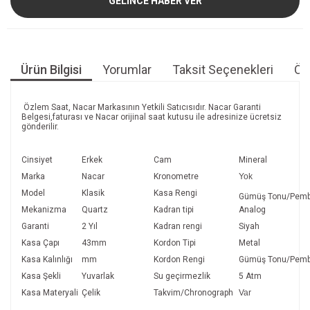
GELİNCE HABER VER
Ürün Bilgisi
Yorumlar
Taksit Seçenekleri
Öne
Özlem Saat, Nacar Markasının Yetkili Satıcısıdır. Nacar Garanti
Belgesi,faturası ve Nacar orijinal saat kutusu ile adresinize ücretsiz
gönderilir.
Cinsiyet
Erkek
Cam
Mineral
Marka
Nacar
Kronometre
Yok
Model
Klasik
Kasa Rengi
Gümüş Tonu/Pembe
Mekanizma
Quartz
Kadran tipi
Anal
Garanti
2 Yıl
Kadran rengi
Siyah
Kasa Çapı
43mm
Kordon Tipi
Metal
Kasa Kalınlığı
mm
Kordon Rengi
Gümüş Tonu/Pembe
Kasa Şekli
Yuvarlak
Su geçirmezlik
5 Atm
Kasa Materyali
Çelik
Takvim/Chronograph
Var