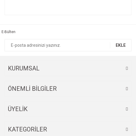
Bu ürünün fiyat bilgisi, resim, ürün açıklamalarında ve diğer
konularda yetersiz gördüğünüz noktaları öneri formunu
Bu ürüne ilk yorumu siz yapın!
kullanarak tarafımıza iletebilirsiniz.
Görüş ve önerileriniz için teşekkür ederiz.
E-Bülten
Yorum Yaz
Ürün resmi kalitesiz, bozuk veya görüntülenemiyor.
EKLE
Ürün açıklamasında eksik bilgiler bulunuyor.
Ürün bilgilerinde hatalar bulunuyor.
Ürün fiyatı diğer sitelerden daha pahalı.
KURUMSAL
Bu ürüne benzer farklı alternatifler olmalı.
ÖNEMLİ BİLGİLER
ÜYELİK
Gönder
KATEGORİLER