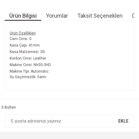
Ürün Bilgisi
Yorumlar
Taksit Seçenekleri
Öne
Ürün Özellikleri
Cam Cinsi: S
Kasa Çapı: 41mm
Kasa Malzemesi: SS
Kordon Cinsi: Leather
Makine Cinsi: NH35-3HD
Makine Tipi: Automatic
Su Geçirmezlik: 5atm
Bu ürünün fiyat bilgisi, resim, ürün açıklamalarında ve diğer
konularda yetersiz gördüğünüz noktaları öneri formunu
Bu ürüne ilk yorumu siz yapın!
kullanarak tarafımıza iletebilirsiniz.
Görüş ve önerileriniz için teşekkür ederiz.
E-Bülten
Yorum Yaz
Ürün resmi kalitesiz, bozuk veya görüntülenemiyor.
EKLE
Ürün açıklamasında eksik bilgiler bulunuyor.
Ürün bilgilerinde hatalar bulunuyor.