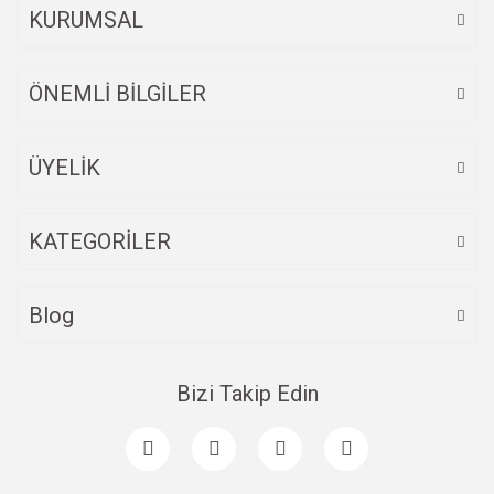
Ürün fiyatı diğer sitelerden daha pahalı.
KURUMSAL
Bu ürüne benzer farklı alternatifler olmalı.
ÖNEMLİ BİLGİLER
ÜYELİK
Gönder
KATEGORİLER
Blog
Bizi Takip Edin