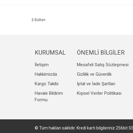
Ürün resmi kalitesiz, bozuk veya görüntülenemiyo
Ürün açıklamasında eksik bilgiler bulunuyor.
Ürün bilgilerinde hatalar bulunuyor.
E-Bülten
Ürün fiyatı diğer sitelerden daha pahalı.
Bu ürüne benzer farklı alternatifler olmalı.
KURUMSAL
ÖNEMLİ BİLGİLER
İletişim
Mesafeli Satış Sözleşmesi
Hakkimizda
Gizlilik ve Güvenlik
Kargo Takibi
İptal ve İade Şartları
Havale Bildirim
Kişisel Veriler Politikası
Formu
© Tüm hakları saklıdır. Kredi kartı bilgileriniz 256bit S