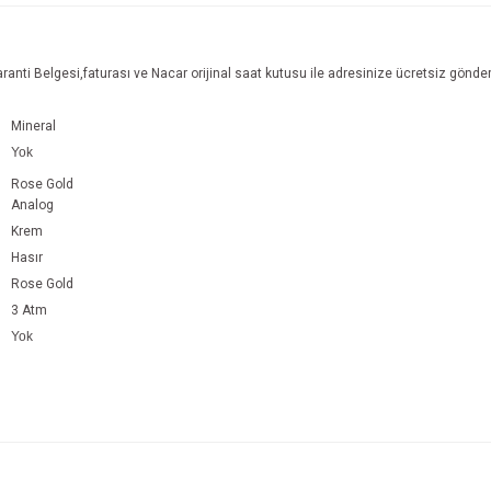
anti Belgesi,faturası ve Nacar orijinal saat kutusu ile adresinize ücretsiz gönderil
Mineral
Yok
Rose Gold
Analog
Krem
Hasır
Rose Gold
3 Atm
Yok
e diğer konularda yetersiz gördüğünüz noktaları öneri formunu kullanarak tarafım
Bu ürüne ilk yorumu siz yapın!