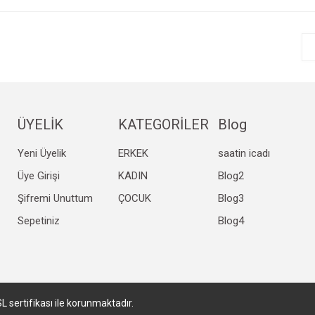
r.
Yorum Yaz
ÜYELİK
KATEGORİLER
Blog
Yeni Üyelik
ERKEK
saatin icadı
Gönder
Üye Girişi
KADIN
Blog2
Şifremi Unuttum
ÇOCUK
Blog3
Sepetiniz
Blog4
SL sertifikası ile korunmaktadır.