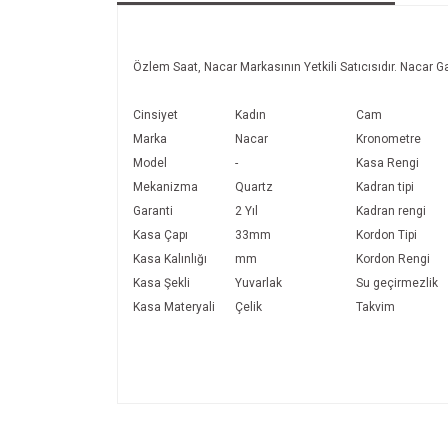
Özlem Saat, Nacar Markasının Yetkili Satıcısıdır. Nacar Gar
Cinsiyet
Kadın
Cam
Marka
Nacar
Kronometre
Model
-
Kasa Rengi
Mekanizma
Quartz
Kadran tipi
Garanti
2 Yıl
Kadran rengi
Kasa Çapı
33mm
Kordon Tipi
Kasa Kalınlığı
mm
Kordon Rengi
Kasa Şekli
Yuvarlak
Su geçirmezlik
Kasa Materyali
Çelik
Takvim
Bu ürünün fiyat bilgisi, resim, ürün açıklamalarında v
Görüş ve önerileriniz için teşekkür ederiz.