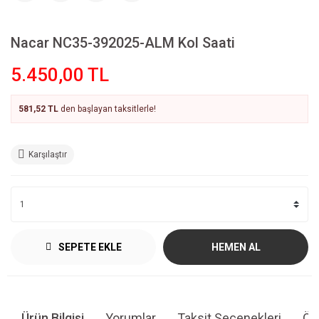
Nacar NC35-392025-ALM Kol Saati
5.450,00 TL
581,52 TL
den başlayan taksitlerle!
Karşılaştır
SEPETE EKLE
HEMEN AL
Ürün Bilgisi
Yorumlar
Taksit Seçenekleri
Öne