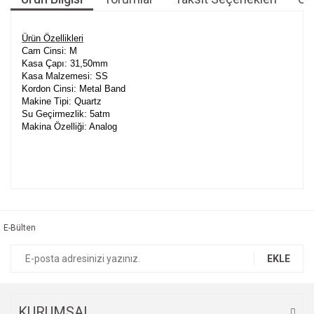
Ürün Özellikleri
Cam Cinsi: M
Kasa Çapı: 31,50mm
Kasa Malzemesi: SS
Kordon Cinsi: Metal Band
Makine Tipi: Quartz
Su Geçirmezlik: 5atm
Makina Özelliği: Analog
Bu ürünün fiyat bilgisi, resim, ürün açıklamalarında ve diğer
konularda yetersiz gördüğünüz noktaları öneri formunu
Bu ürüne ilk yorumu siz yapın!
kullanarak tarafımıza iletebilirsiniz.
Görüş ve önerileriniz için teşekkür ederiz.
E-Bülten
Yorum Yaz
Ürün resmi kalitesiz, bozuk veya görüntülenemiyor.
EKLE
Ürün açıklamasında eksik bilgiler bulunuyor.
Ürün bilgilerinde hatalar bulunuyor.
Ürün fiyatı diğer sitelerden daha pahalı.
KURUMSAL